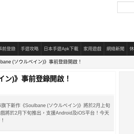
搜
尋
事前登錄
手遊攻略
日本手遊Apk下載
家用遊戲
網絡新聞
休
ulbane (ソウルベイン)》事前登錄開啟！
ルベイン)》事前登錄開啟！
 公佈旗下新作《Soulbane (ソウルベイン)》將於2月上旬
將於2月下旬推出，支援Android及iOS平台！今天
始！