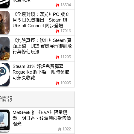
18504
《全境封鎖：曙光》PC 版 8
月 5 日免費推出 Steam 與
Ubisoft Connect 同步登場
17916
《九陰真經：修仙》Steam 頁
面上線 UE5 實機展示御劍飛
行與修仙玩法
11295
Steam 91% 好評免費彈幕
Roguelike 將下架 限時領取
可永久收藏
10995
新情報
MelGeek 推《EVA》限量鍵
盤 明日香、綾波麗兩款售價
曝光
1022