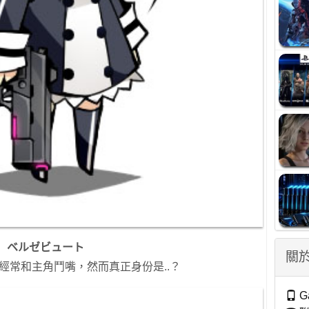
ベルゼビュート
關於
經常和主角鬥嘴，然而真正身份是..？
G