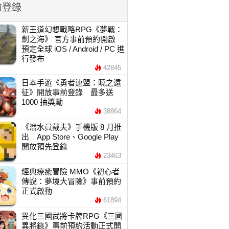
前登錄
新王道幻想戰略RPG《夢戰：
劍之海》 官方事前預約開啟
預定全球 iOS / Android / PC 進
行發布
42845
日本手遊《勇者連盟：曉之遠
征》開放事前登錄 最多送
1000 抽獎勵
38864
《潛水員戴夫》手機版 8 月推
出 App Store、Google Play
開放預先登錄
23463
經典療癒冒險 MMO《初心者
傳說：夢境大冒險》事前預約
正式啟動
61894
異化三國武將卡牌RPG《三國
異將錄》事前預約活動正式開