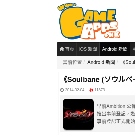
首頁
iOS 新聞
Android 新聞
當前位置
Android 新聞
《So
《Soulbane (ソウ
2014-02-04
11873
早前Ambition
推出事前登記，遊戲
事前登記正式開