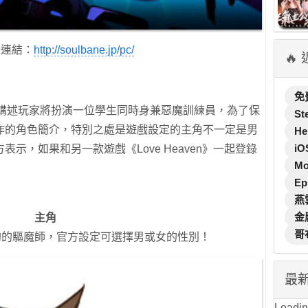
錄連結：
http://soulbane.jp/pc/
🔥
免
)》背景講述玩家將扮演一位學生同時身兼惡魔訓練員，為了保
St
作的角色簡介，特別之處是遊戲設定的主角不一定是男
He
iO
示，如果和另一款遊戲《Love Heaven》一起登錄
M
Ep
燕
金
主角
哥
約的驅魔師，官方設定可選擇男或女的性別！
最
Loading