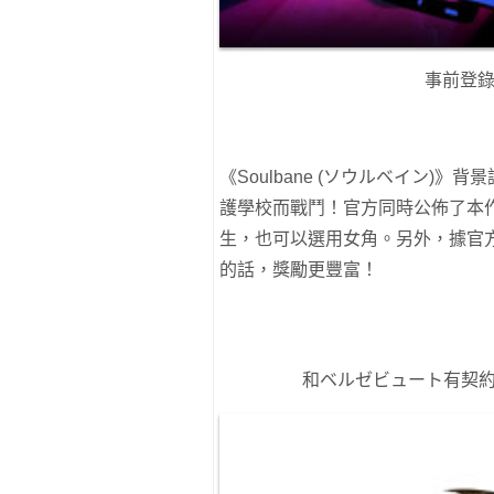
事前登
《Soulbane (ソウルベイン
護學校而戰鬥！官方同時公佈了本
生，也可以選用女角。另外，據官方表
的話，獎勵更豐富！
和ベルゼビュート有契