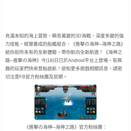
充滿未知的海上冒險，瞬息萬變的3D海戰，深度多變的強
力技能，經營養成的船艦組合，《進擊の海神─海神之路》
給你前所未有的全新體驗，帶你航向全新航道！《海神之
路─進擊の海神》今(18)日已於Android平台上登場，有興
趣的玩家們快來登船啟航！欲知更多遊戲相關訊息，請密
切注意FB官方粉絲團及官網。
《進擊の海神─海神之路》官方粉絲團：