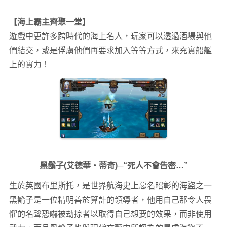
【海上霸主齊聚一堂】
遊戲中更許多跨時代的海上名人，玩家可以透過酒場與他
們結交，或是俘虜他們再要求加入等等方式，來充實船艦
上的實力！
黑鬍子(艾德華‧蒂奇)─“死人不會告密…”
生於英國布里斯托，是世界航海史上惡名昭彰的海盜之一
黑鬍子是一位精明善於算計的領導者，他用自己那令人畏
懼的名聲恐嚇被劫掠者以取得自己想要的效果，而非使用