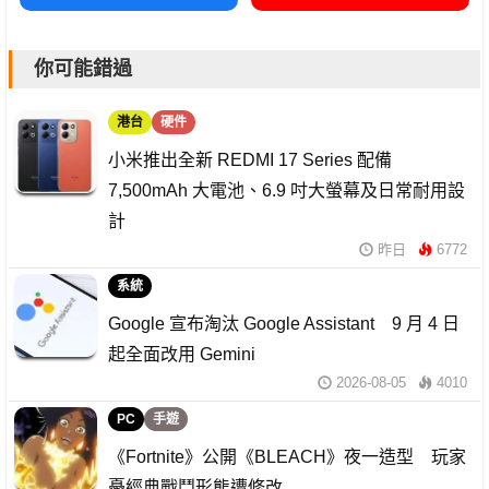
你可能錯過
港台
硬件
小米推出全新 REDMI 17 Series 配備
7,500mAh 大電池、6.9 吋大螢幕及日常耐用設
計
昨日
6772
系統
Google 宣布淘汰 Google Assistant 9 月 4 日
起全面改用 Gemini
2026-08-05
4010
PC
手遊
《Fortnite》公開《BLEACH》夜一造型 玩家
憂經典戰鬥形態遭修改