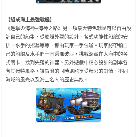
【組成海上最強戰艦】
《進擊の海神─海神之路》另一項最大特色就是可以自由設
計自己的船隻，從船艦外觀的設計、各式功能性船艙的安
排、水手的招募等等，都由玩家一手包辦。玩家將帶領自
己的船艦及水手們一同乘風破浪，挑戰深藏在大海中的各
式關卡，找到失落的神器。另外遊戲中精心設計的副本各
有其獨特風格，讓冒險的同時還能享受精彩的劇情、不同
海域的風光以及海上名人的歷史典故。