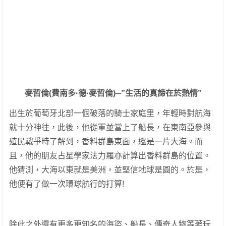
麥哲倫(費南多·德·麥哲倫)─”生活的真諦在於熱情”
出生於葡萄牙北部一個破落的騎士家庭里，年輕時對航海
就十分神往，此後，他從軍並當上了船長，在東南亞參與
殖民戰爭時了解到，香料群島東面，還是一片大海。而
且，他的朋友占星學家法力羅亦計算出香料群島的位置。
他猜測，大海以東就是美洲，並堅信地球是圓的。於是，
他便有了做一次環球航行的打算!
除此之外還有更多更知名的海盜、船長、傳奇人物等著玩