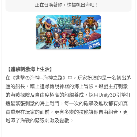
正在召喚著你，快揚帆出海吧！
【體驗刺激海上生活】
在《進擊の海神─海神之路》中，玩家扮演的是一名初出茅
廬的船長，踏上追尋傳說神器的海上冒險。遊戲主打刺激
的海戰探險及自由度極高的船艦養成，採用Unity3D引擎打
造最緊張刺激的海上戰鬥，每一次的砲擊及進攻都有如真
實重現在玩家的面前，更有多變的技能讓你自由組合，更
增添了海戰的緊張刺激及變數。