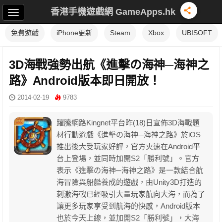
香港手機遊戲網 GameApps.hk
免費遊戲
iPhone更新
Steam
Xbox
UBISOFT
3D海戰強勢出航《進擊の海神─海神之
路》Android版本即日開放！
2014-02-19
9783
躍騰網路Kingnet平台昨(18)日宣佈3D海戰題
材行動遊戲《進擊の海神─海神之路》於iOS
推出後大受玩家好評，官方火速在Android平
台上登場，並同時加開S2「勝利號」。官方
表示《進擊の海神─海神之路》是一款結合航
海冒險與船艦養成的遊戲，由Unity3D打造的
刺激海戰已經吸引大量玩家航向大海，而為了
讓更多玩家享受到航海的快感，Android版本
也於今天上線，並加開S2「勝利號」，大海