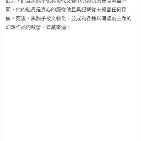
武力，而且黑鬍子也與現代文藝中所認為的暴虐海盜不
同，他的船員是真心的服從他且具記載從未殺害任何俘
虜。死後，黑鬍子被文藝化，並成為各種以海盜為主題的
幻想作品的啟發、靈感來源。