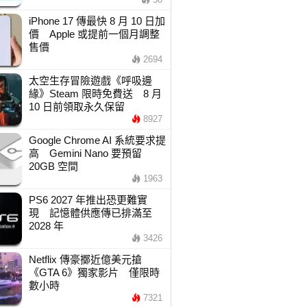
iPhone 17 傳最快 8 月 10 日加
價 Apple 或提前一個月調整
售價
2694
太空生存冒險遊戲《呼吸邊
緣》Steam 限時免費送 8 月
10 日前領取永久保留
8927
Google Chrome AI 系統要求提
高 Gemini Nano 要預留
20GB 空間
1963
PS6 2027 年推出恐更難實
現 記憶體供應傳已排滿至
2028 年
3426
Netflix 傳豪擲近億美元搶
《GTA 6》獨家影片 僅限時
數小時
7321