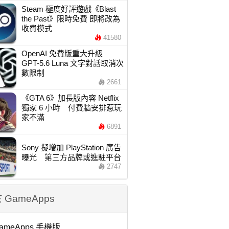
Steam 極度好評遊戲《Blast
the Past》限時免費 即將改為
收費模式
41580
OpenAI 免費版重大升級
GPT-5.6 Luna 文字對話取消次
數限制
2661
《GTA 6》加長版內容 Netflix
獨家 6 小時 付費牆安排惹玩
家不滿
6891
Sony 擬增加 PlayStation 廣告
曝光 第三方品牌或進駐平台
2747
 GameApps
ameApps 手機版