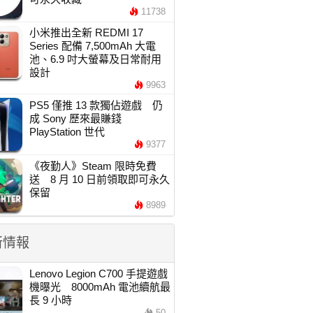
11738
小米推出全新 REDMI 17
Series 配備 7,500mAh 大電
池、6.9 吋大螢幕及日常耐用
設計
9963
PS5 僅推 13 款獨佔遊戲 仍
成 Sony 歷來最賺錢
PlayStation 世代
9377
《夜勤人》Steam 限時免費
送 8 月 10 日前領取即可永久
保留
8989
新情報
Lenovo Legion C700 手提遊戲
機曝光 8000mAh 電池續航最
長 9 小時
50