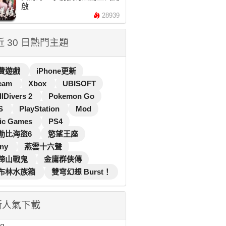
啟
28939
 近 30 日熱門主題
費遊戲
iPhone更新
eam
Xbox
UBISOFT
llDivers 2
Pokemon Go
S
PlayStation
Mod
ic Games
PS4
勒比海盜6
慾望王座
ny
燕雲十六聲
蹄山戰鬼
金庸群俠傳
布林水族箱
雙穹幻想 Burst！
新人氣下載
...