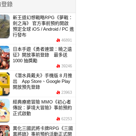
前登錄
新王道幻想戰略RPG《夢戰：
劍之海》 官方事前預約開啟
預定全球 iOS / Android / PC 進
行發布
46891
日本手遊《勇者連盟：曉之遠
征》開放事前登錄 最多送
1000 抽獎勵
39246
《潛水員戴夫》手機版 8 月推
出 App Store、Google Play
開放預先登錄
23963
經典療癒冒險 MMO《初心者
傳說：夢境大冒險》事前預約
正式啟動
62253
異化三國武將卡牌RPG《三國
異將錄》事前預約活動正式開