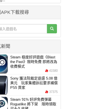
APK下載搜尋
氣新聞
Steam 極度好評遊戲《Blast
the Past》限時免費 即將改為
收費模式
41580
Sony 獲法院裁定退還 5.08 億
美元 玩家集體訴訟要求補償
PS5 買家
37375
Steam 91% 好評免費彈幕
Roguelike 將下架 限時領取
可永久收藏