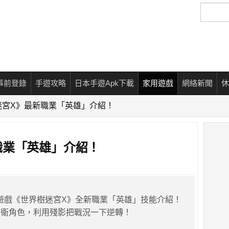
搜
尋
事前登錄
手遊攻略
日本手遊Apk下載
家用遊戲
網絡新聞
休
迷宮X》最新職業「英雄」介紹！
職業「英雄」介紹！
PG遊戲《世界樹迷宮X》全新職業「英雄」技能介紹！
前衛角色，利用殘影把戰況一下逆轉！