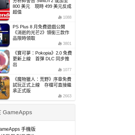
分析師警告 Switch 2 或加至
800 美元 現時 499 美元反成
超值
1088
PS Plus 8 月免費遊戲公開
《消逝的光芒2》領銜三款作
品限時領取
3801
《寶可夢：Pokopia》2.0 免費
更新上線 首彈 DLC 同步推
出
1077
《魔物獵人：荒野》序章免費
試玩正式上線 存檔可直接繼
承正式版
2663
 GameApps
ameApps 手機版