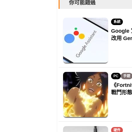
你可能錯過
系統
Google
改用 Gem
PC
手遊
《For
戰鬥形
硬件