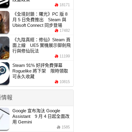
18171
《全境封鎖：曙光》PC 版 8
月 5 日免費推出 Steam 與
Ubisoft Connect 同步登場
17482
《九陰真經：修仙》Steam 頁
面上線 UE5 實機展示御劍飛
行與修仙玩法
11199
Steam 91% 好評免費彈幕
Roguelike 將下架 限時領取
可永久收藏
10815
新情報
Google 宣布淘汰 Google
Assistant 9 月 4 日起全面改
用 Gemini
1585