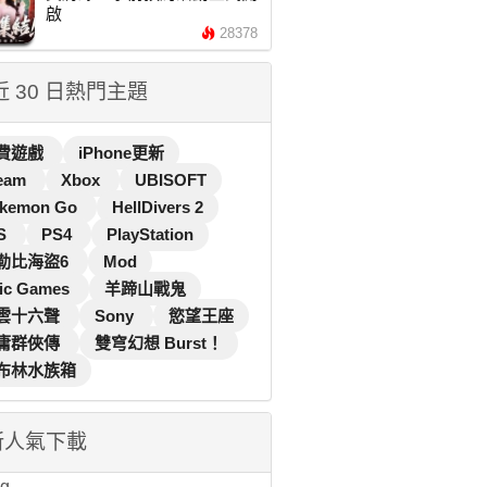
啟
28378
 近 30 日熱門主題
費遊戲
iPhone更新
eam
Xbox
UBISOFT
kemon Go
HellDivers 2
S
PS4
PlayStation
勒比海盜6
Mod
ic Games
羊蹄山戰鬼
雲十六聲
Sony
慾望王座
庸群俠傳
雙穹幻想 Burst！
布林水族箱
新人氣下載
...