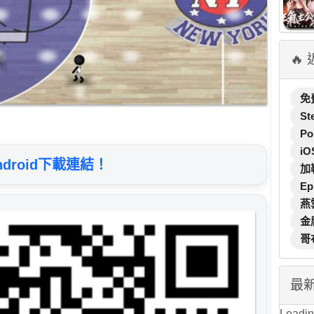
🔥
免
St
Po
iO
ndroid下載連結！
加
Ep
燕
金
哥
最
Loading