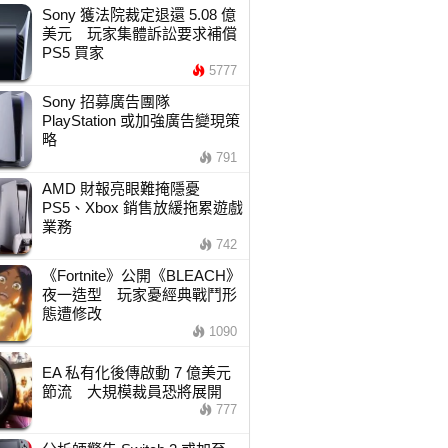
Sony 獲法院裁定退還 5.08 億
美元 玩家集體訴訟要求補償
PS5 買家
5777
Sony 招募廣告團隊
PlayStation 或加強廣告變現策
略
791
AMD 財報亮眼難掩隱憂
PS5、Xbox 銷售放緩拖累遊戲
業務
742
《Fortnite》公開《BLEACH》
夜一造型 玩家憂經典戰鬥形
態遭修改
1090
EA 私有化後傳啟動 7 億美元
節流 大規模裁員恐將展開
777