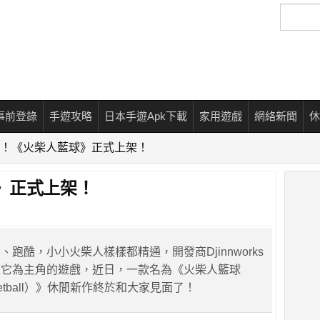
搜
尋
事前登錄
手遊攻略
日本手遊Apk下載
家用遊戲
網絡新聞
休
！《火柴人藍球》正式上架！
》正式上架！
跑酷，小小火柴人樣樣都精通，開發商Djinnworks
以它為主角的遊戲，近日，一款名為《火柴人籃球
a​​sketball）》休閒新作終於和大家見面了！