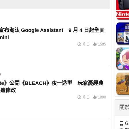
 宣布淘汰 Google Assistant 9 月 4 日起全面
ini
昨日
1585
tnite》公開《BLEACH》夜一造型 玩家憂經典
態遭修改
昨日
1090
關於
G