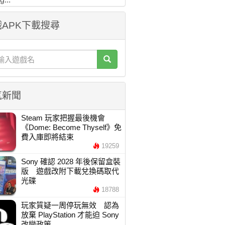
APK下載搜尋
氣新聞
Steam 玩家把握最後機會
《Dome: Become Thyself》免
費入庫即將結束
19259
Sony 確認 2028 年後保留盒裝
版 遊戲改附下載兌換碼取代
光碟
18788
玩家質疑一周停玩無效 認為
放棄 PlayStation 才能迫 Sony
改變政策