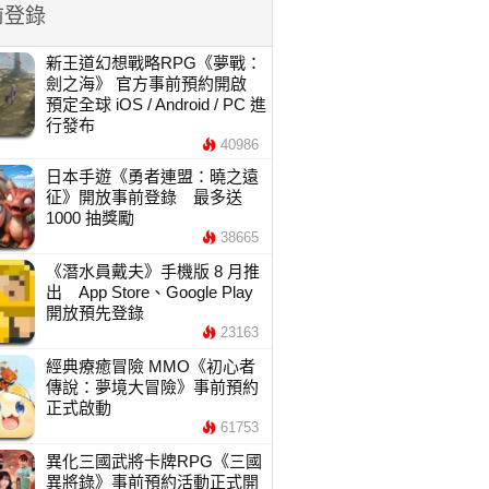
前登錄
新王道幻想戰略RPG《夢戰：
劍之海》 官方事前預約開啟
預定全球 iOS / Android / PC 進
行發布
40986
日本手遊《勇者連盟：曉之遠
征》開放事前登錄 最多送
1000 抽獎勵
38665
《潛水員戴夫》手機版 8 月推
出 App Store、Google Play
開放預先登錄
23163
經典療癒冒險 MMO《初心者
傳說：夢境大冒險》事前預約
正式啟動
61753
異化三國武將卡牌RPG《三國
異將錄》事前預約活動正式開