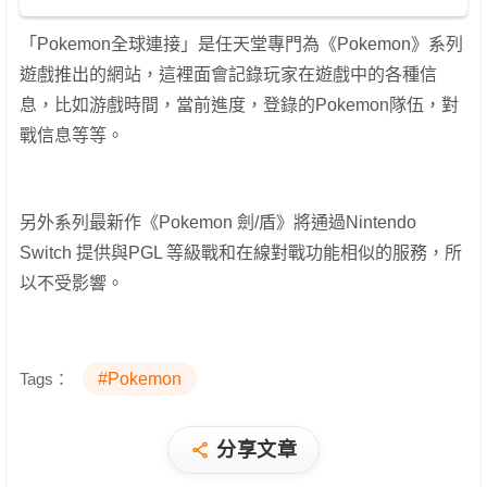
「Pokemon全球連接」是任天堂專門為《Pokemon》系列
遊戲推出的網站，這裡面會記錄玩家在遊戲中的各種信
息，比如游戲時間，當前進度，登錄的Pokemon隊伍，對
戰信息等等。
另外系列最新作《Pokemon 劍/盾》將通過Nintendo
Switch 提供與PGL 等級戰和在線對戰功能相似的服務，所
以不受影響。
Tags：
#Pokemon
分享文章