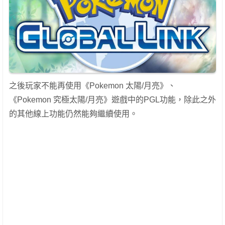
之後玩家不能再使用《Pokemon 太陽/月亮》、
《Pokemon 究極太陽/月亮》遊戲中的PGL功能，除此之外
的其他線上功能仍然能夠繼續使用。