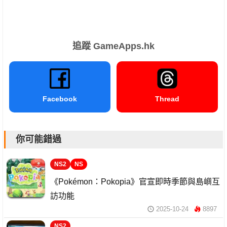
追蹤 GameApps.hk
Facebook
Thread
你可能錯過
NS2
NS
《Pokémon：Pokopia》官宣即時季節與島嶼互
訪功能
2025-10-24
8897
NS2