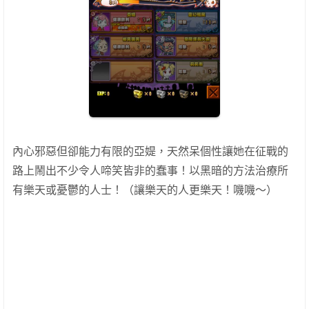
內心邪惡但卻能力有限的亞媞，天然呆個性讓她在征戰的
路上鬧出不少令人啼笑皆非的蠢事！以黑暗的方法治療所
有樂天或憂鬱的人士！（讓樂天的人更樂天！嘰嘰～）