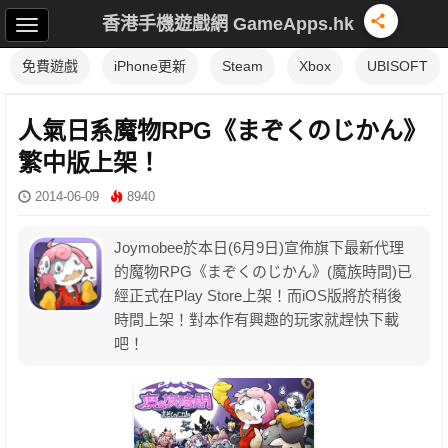
香港手機遊戲網 GameApps.hk
免費遊戲
iPhone更新
Steam
Xbox
UBISOFT
人氣日系魔物RPG《まぞくのじかん》
繁中版上架！
2014-06-09
8940
Joymobee於本日(6月9日)宣佈旗下最新代理
的魔物RPG《まぞくのじかん》(魔族時間)已
經正式在Play Store上架！而iOS版將於稍後
時間上架！對本作有興趣的玩家就趕快下載
吧！