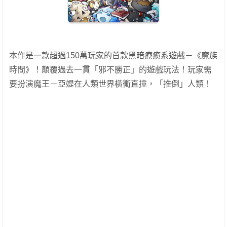
本作是一款超過150萬玩家的首款黑暗療癒系遊戲－《魔族
時間》！顛覆過去一貫「邪不勝正」的遊戲玩法！玩家需
要扮演魔王－亞媞在人類世界橫衝直撞，「推倒」人類！