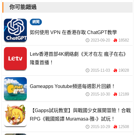
你可能錯過
網聞
如何使用 VPN 在香港存取 ChatGPT教學
2023-09-20
18582
Letv香港首部4K網絡劇《天才在左 瘋子在右》
隆重首播！
2015-11-03
19028
Gameapps Youtube頻道每週影片回顧！
2015-10-30
12189
【Gapps試玩教室】與戰國少女展開冒險！合戰
RPG《戰國姬譚 Muramasa-雅-》試玩！
2015-10-29
12508