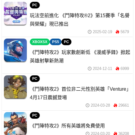
PC
玩法空前進化 《鬥陣特攻®2》第15賽季「名譽
與榮耀」現已推出
2025-02-19
5679
XBOXSX
PS5
PC
《鬥陣特攻2》玩家數創新低 《漫威爭鋒》掀起
英雄射擊新熱潮
2024-12-11
6999
PC
《鬥陣特攻2》首位非二元性別英雄「Venture」
4月17日震撼登場
2024-03-28
29661
PC
《鬥陣特攻2》所有英雄將免費使用
2024-03-20
36208