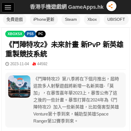
香港手機遊戲網 GameApps.hk
免費遊戲
iPhone更新
Steam
Xbox
UBISOFT
XBOXSX
PS5
PC
《鬥陣特攻2》未來計畫 新PvP 新英雄
重製競技系統
2023-11-04
44592
《鬥陣特攻2》第八季將在下個月推出，屆時
這款多人射擊遊戲將新增一名新英雄-「莫
加」，在暴雪嘉年華2023上，暴雪公佈了這
之後的一些計畫。暴雪打算在2024年為《鬥
陣特攻2》加入一些新英雄，比如傷害型英雄
Venture第十季到來，輔助型英雄Space
Ranger第12賽季到來。