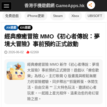
香港手機遊戲網 GameApps.hk
免費遊戲
iPhone更新
Steam
Xbox
UBISOFT
AN遊戲
IOS遊戲
經典療癒冒險 MMO《初心者傳說：夢
境大冒險》事前預約正式啟動
2026-06-02
62269
經典療癒冒險 MMO 新作《初心者傳說：夢境
大冒險》事前預約正式開啓！遊戲以「療愈歡
樂」為核心，主打軟萌 Q 版畫風與輕鬆無壓
力的冒險體驗，同步釋出**抓寵孵蛋、休閒生
活、自由交易 ** 三大特色玩法，邀請初心者
玩家，一起踏上星光相伴、溫柔治愈的奇幻冒
險之旅。