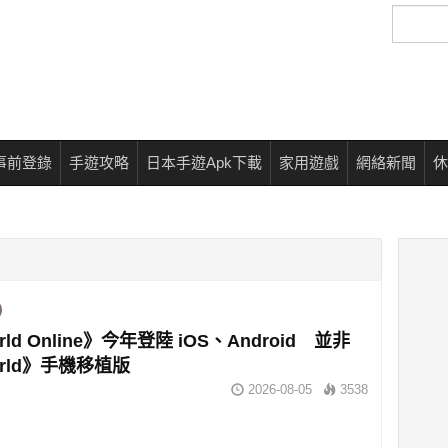
搜
尋
事前登錄
手遊攻略
日本手遊Apk下載
家用遊戲
網絡新聞
休
rld Online》今年登陸 iOS、Android 並非
orld》手機移植版
2026-08-05
3538