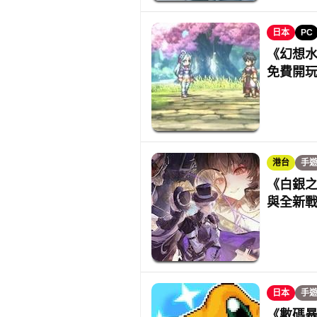
日本
PC
《幻想水
免費開
港台
手
《白銀之
與全新
日本
手
《數碼暴