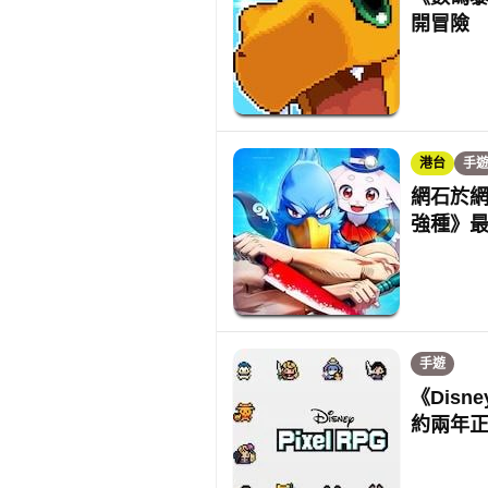
開冒險
港台
手
網石於網
強種》
手遊
《Disn
約兩年