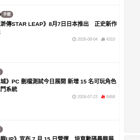
手遊
滸傳STAR LEAP》8月7日日本推出 正史新作
玩
2026-08-04
4310
遊
城》PC 刪檔測試今日展開 新增 15 名可玩角色
戰鬥系統
2026-07-23
8468
遊
龍UP》宣布 7 月 15 日營運 培育數碼暴龍展