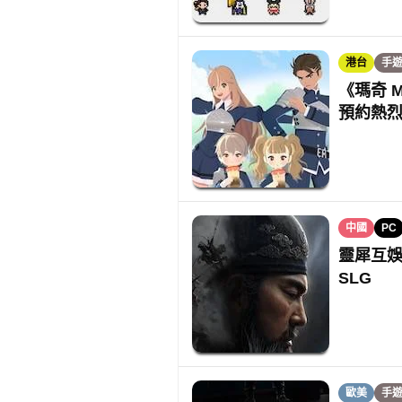
港台
手
《瑪奇 M
預約熱
中國
PC
靈犀互娛
SLG
歐美
手