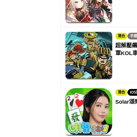
港台
手
超解壓
軍KOL
港台
IO
Sola