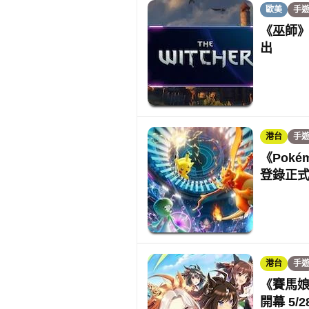
歐美
手
《巫師》
出
港台
手
《Poké
登錄正
港台
手
《賽馬娘
開幕 5/