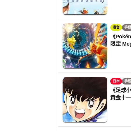
港台
手
《Poké
限定 Me
日本
手
《足球小
黃金十