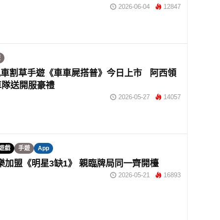
2026-06-04
12847
遊
飆車割草手遊《車車屍搭普》今日上市 阿西領
車隊送開服豪禮
2026-05-27
14057
S遊戲
手遊
App
r頌樂加盟《明星3缺1》 親臨牌局同一齊開檯
2026-05-21
16893