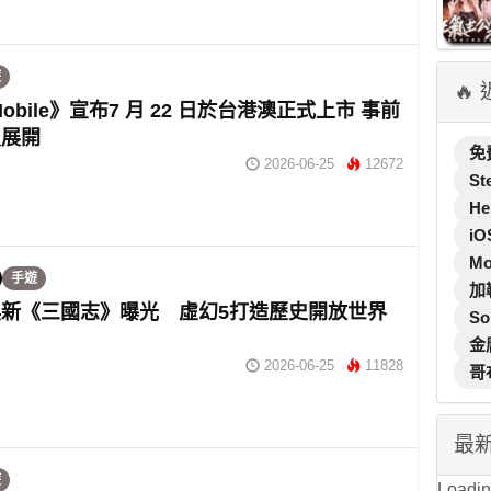
遊
🔥
obile》宣布7 月 22 日於台港澳正式上市 事前
烈展開
免
2026-06-25
12672
St
He
iO
M
手遊
加
新《三國志》曝光 虛幻5打造歷史開放世界
So
金
2026-06-25
11828
哥
最
遊
Loading