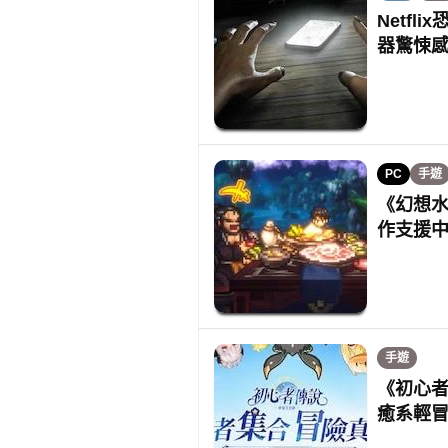
Netfl
器驚悚
PC
手遊
《幻想水滸
作支援
手遊
《初心者
癒系輕