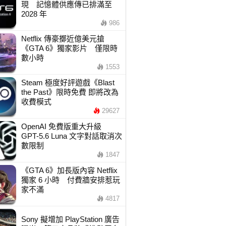
現 記憶體供應傳已排滿至
2028 年
986
Netflix 傳豪擲近億美元搶
《GTA 6》獨家影片 僅限時
數小時
1553
Steam 極度好評遊戲《Blast
the Past》限時免費 即將改為
收費模式
29627
OpenAI 免費版重大升級
GPT-5.6 Luna 文字對話取消次
數限制
1847
《GTA 6》加長版內容 Netflix
獨家 6 小時 付費牆安排惹玩
家不滿
4817
Sony 擬增加 PlayStation 廣告