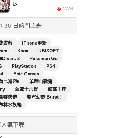
啟
28804
 近 30 日熱門主題
費遊戲
iPhone更新
eam
Xbox
UBISOFT
llDivers 2
Pokemon Go
S
PlayStation
PS4
od
Epic Games
勒比海盜6
羊蹄山戰鬼
ny
燕雲十六聲
慾望王座
庸群俠傳
雙穹幻想 Burst！
布林水族箱
新人氣下載
...