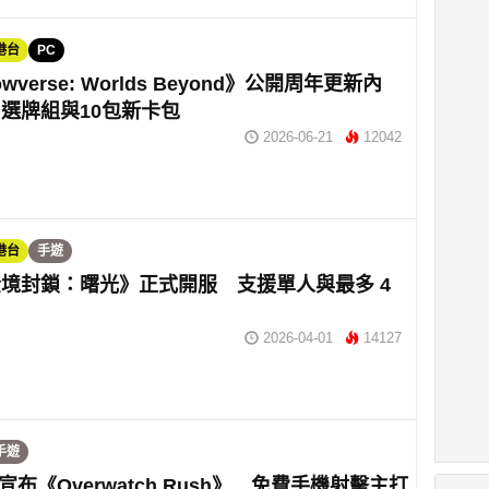
港台
PC
owverse: Worlds Beyond》公開周年更新內
選牌組與10包新卡包
2026-06-21
12042
港台
手遊
境封鎖：曙光》正式開服 支援單人與最多 4
2026-04-01
14127
手遊
ard宣布《Overwatch Rush》 免費手機射擊主打