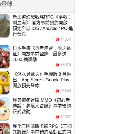
前登錄
新王道幻想戰略RPG《夢戰：
劍之海》 官方事前預約開啟
預定全球 iOS / Android / PC 進
行發布
44054
日本手遊《勇者連盟：曉之遠
征》開放事前登錄 最多送
1000 抽獎勵
38975
《潛水員戴夫》手機版 8 月推
出 App Store、Google Play
開放預先登錄
23640
經典療癒冒險 MMO《初心者
傳說：夢境大冒險》事前預約
正式啟動
62027
異化三國武將卡牌RPG《三國
異將錄》事前預約活動正式開