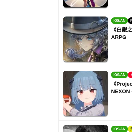
IOS/AN
《白銀之
ARPG
IOS/AN
《Pro
NEXON 
IOS/AN