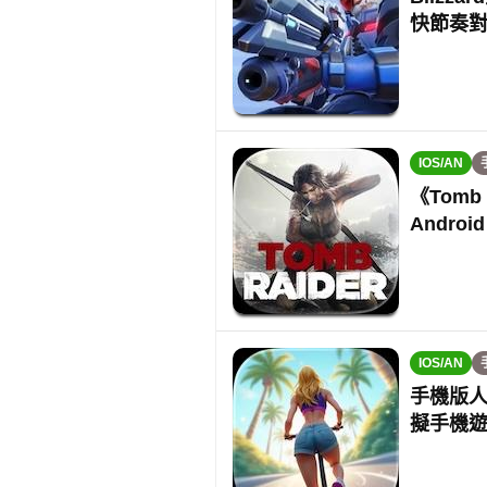
快節奏
IOS/AN
《Tomb 
Androi
IOS/AN
手機版人
擬手機