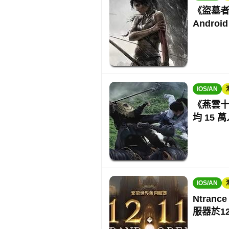
《盜墓者
Andro
IOS/AN
《燕雲十六
均 15 
IOS/AN
Ntranc
服器於1