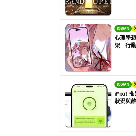
IOS/AN
心理學恐
架 行
IOS/AN
iFixi
狀況與