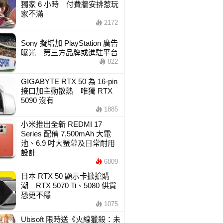
獨家 6 小時 付費牆安排惹玩
家不滿
2172
Sony 擬增加 PlayStation 廣告
曝光 第三方品牌或進駐平台
822
GIGABYTE RTX 50 為 16-pin
接口加主動散熱 唯獨 RTX
5090 沒有
1885
小米推出全新 REDMI 17
Series 配備 7,500mAh 大電
池、6.9 吋大螢幕及日常耐用
設計
6809
日本 RTX 50 顯示卡掀搶購
潮 RTX 5070 Ti、5080 供貨
恐更不穩
1075
Ubisoft 限時送《火線獵殺：未