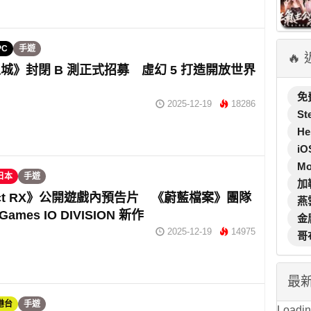
PC
手遊
🔥
城》封閉 B 測正式招募 虛幻 5 打造開放世界
免
2025-12-19
18286
St
He
iO
M
日本
手遊
加
ject RX》公開遊戲內預告片 《蔚藍檔案》團隊
燕
Games IO DIVISION 新作
金
2025-12-19
14975
哥
最
港台
手遊
Loading