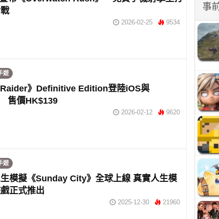
事
對戰
2026-02-25
9534
手遊
Raider》Definitive Edition登陸iOS與
d 售價HK$139
2026-02-12
9620
手遊
生模擬《Sunday City》全球上線 真實人生模
遊戲正式推出
2025-12-30
21960