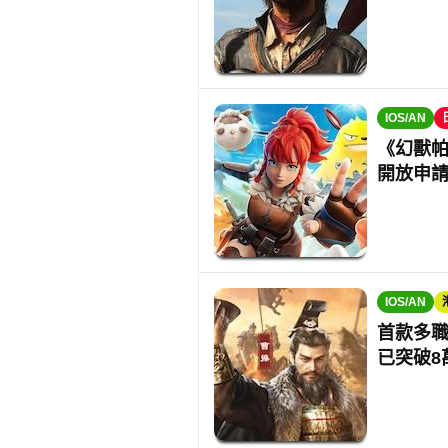
IOS/AN
《幻獸帕魯
開放申
IOS/AN
首款多
已突破8