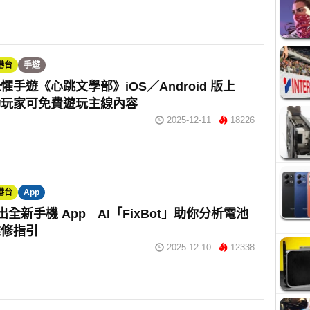
港台
手遊
懼手遊《心跳文學部》iOS／Android 版上
動玩家可免費遊玩主線內容
2025-12-11
18226
港台
App
t 推出全新手機 App AI「FixBot」助你分析電池
維修指引
2025-12-10
12338