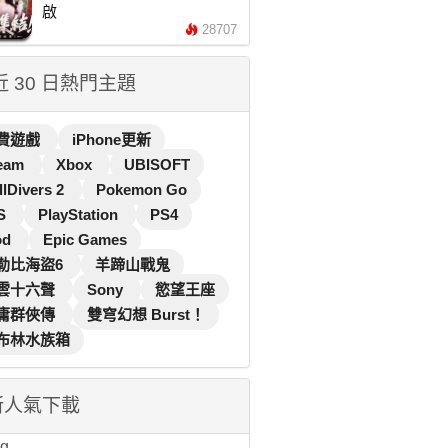
啟
28707
 近 30 日熱門主題
費遊戲
iPhone更新
eam
Xbox
UBISOFT
llDivers 2
Pokemon Go
S
PlayStation
PS4
od
Epic Games
勒比海盜6
羊蹄山戰鬼
雲十六聲
Sony
慾望王座
庸群俠傳
雙穹幻想 Burst！
布林水族箱
新人氣下載
...