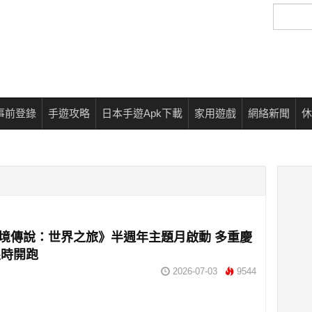
搜
尋
事前登錄
手遊攻略
日本手遊Apk下載
家用遊戲
網絡新聞
休
仙境傳說：世界之旅》半週年主題月啟動 多重慶
限時開跑
2026-07-03
9544