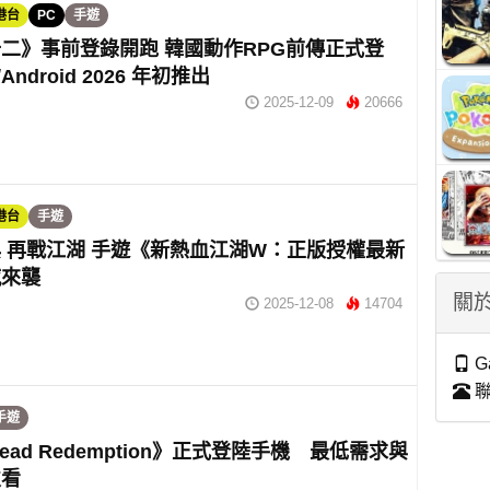
港台
PC
手遊
二》事前登錄開跑 韓國動作RPG前傳正式登
Android 2026 年初推出
2025-12-09
20666
港台
手遊
 再戰江湖 手遊《新熱血江湖W：正版授權最新
撼來襲
關於
2025-12-08
14704
G
聯
手遊
Dead Redemption》正式登陸手機 最低需求與
次看