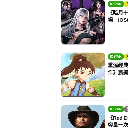
IOS/AN
《暗月十
場 iOS/
IOS/AN
重溫經典
作》震
IOS/AN
《Red 
容量一