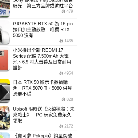
曝光 第三方品牌或進駐平台
479
GIGABYTE RTX 50 為 16-pin
接口加主動散熱 唯獨 RTX
5090 沒有
1435
小米推出全新 REDMI 17
Series 配備 7,500mAh 大電
池、6.9 吋大螢幕及日常耐用
設計
4954
日本 RTX 50 顯示卡掀搶購
潮 RTX 5070 Ti、5080 供貨
恐更不穩
828
Ubisoft 限時送《火線獵殺：未
來戰士》 PC 玩家免費永久
領取
2172
《寶可夢 Pokopia》銷量突破