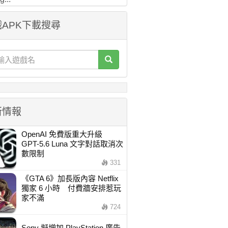
APK下載搜尋
新情報
OpenAI 免費版重大升級
GPT-5.6 Luna 文字對話取消次
數限制
331
《GTA 6》加長版內容 Netflix
獨家 6 小時 付費牆安排惹玩
家不滿
724
Sony 擬增加 PlayStation 廣告