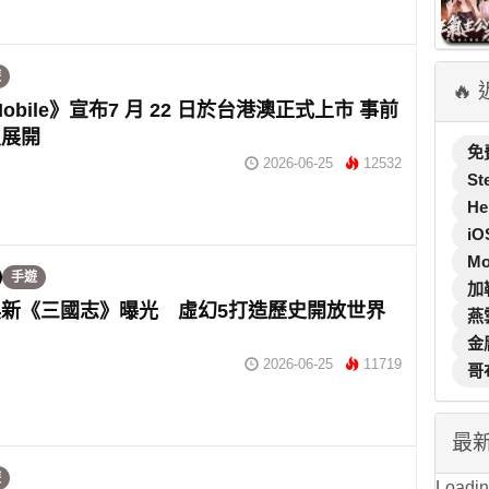
遊
🔥
obile》宣布7 月 22 日於台港澳正式上市 事前
烈展開
免
2026-06-25
12532
St
He
iO
M
手遊
加
新《三國志》曝光 虛幻5打造歷史開放世界
燕
金
2026-06-25
11719
哥
最
遊
Loading