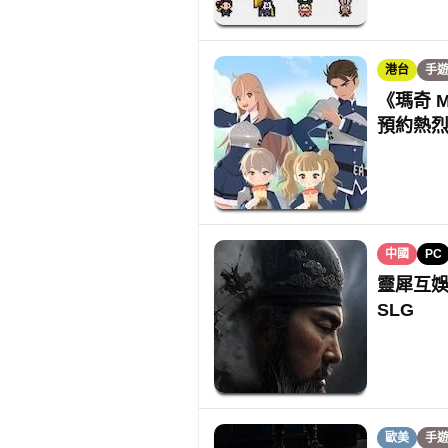
港台
手
《瑪奇 M
預約熱
中國
PC
靈犀互娛
SLG
歐美
手