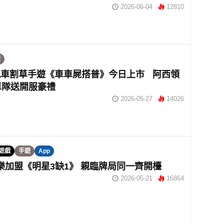
2026-06-04
12810
遊
飆車割草手遊《車車屍搭普》今日上市 阿西領
車隊送開服豪禮
2026-05-27
14026
S遊戲
手遊
App
r頌樂加盟《明星3缺1》 親臨牌局同一齊開檯
2026-05-21
16864