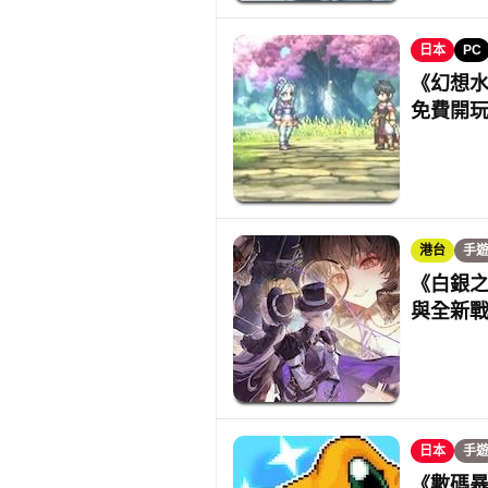
日本
PC
《幻想水
免費開
港台
手
《白銀之
與全新
日本
手
《數碼暴