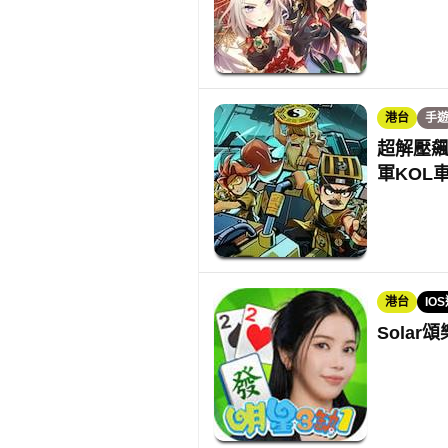
港台
手
超解壓
軍KOL
港台
IO
Sola