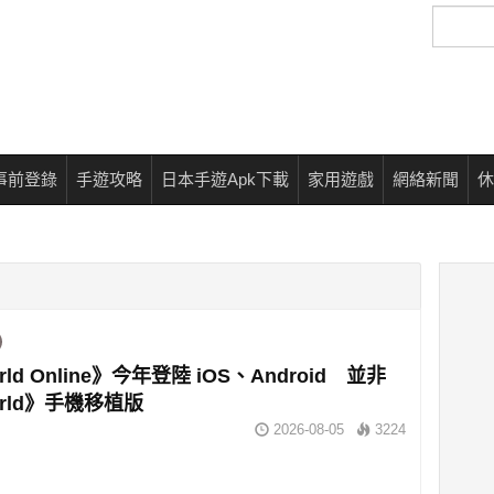
搜
尋
事前登錄
手遊攻略
日本手遊Apk下載
家用遊戲
網絡新聞
休
rld Online》今年登陸 iOS、Android 並非
orld》手機移植版
2026-08-05
3224