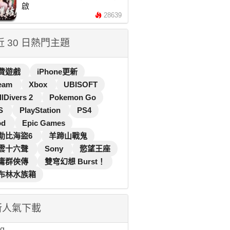
啟
28639
 近 30 日熱門主題
費遊戲
iPhone更新
eam
Xbox
UBISOFT
llDivers 2
Pokemon Go
S
PlayStation
PS4
od
Epic Games
勒比海盜6
羊蹄山戰鬼
雲十六聲
Sony
慾望王座
庸群俠傳
雙穹幻想 Burst！
布林水族箱
新人氣下載
...