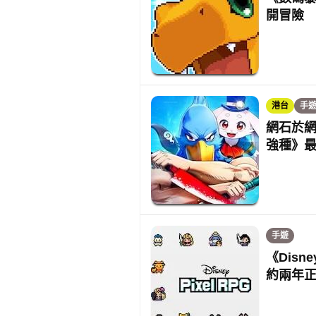
開冒險
港台
手
網石於網
強種》
手遊
《Disn
約兩年