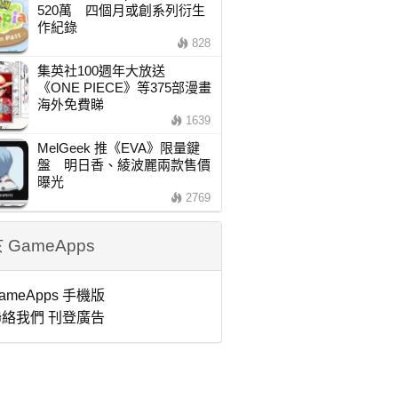
520萬 四個月或創系列衍生
作紀錄
828
集英社100週年大放送
《ONE PIECE》等375部漫畫
海外免費睇
1639
MelGeek 推《EVA》限量鍵
盤 明日香、綾波麗兩款售價
曝光
2769
 GameApps
ameApps 手機版
絡我們 刊登廣告