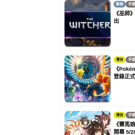
歐美
手
《巫師》
出
港台
手
《Poké
登錄正
港台
手
《賽馬娘
開幕 5/