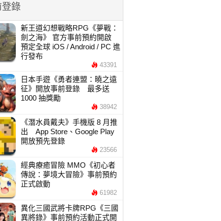
前登錄
新王道幻想戰略RPG《夢戰：
劍之海》 官方事前預約開啟
預定全球 iOS / Android / PC 進
行發布
43391
日本手遊《勇者連盟：曉之遠
征》開放事前登錄 最多送
1000 抽獎勵
38942
《潛水員戴夫》手機版 8 月推
出 App Store、Google Play
開放預先登錄
23566
經典療癒冒險 MMO《初心者
傳說：夢境大冒險》事前預約
正式啟動
61982
異化三國武將卡牌RPG《三國
異將錄》事前預約活動正式開