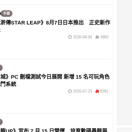
手遊
滸傳STAR LEAP》8月7日日本推出 正史新作
玩
2026-08-04
3882
遊
城》PC 刪檔測試今日展開 新增 15 名可玩角色
戰鬥系統
2026-07-23
8381
遊
龍UP》宣布 7 月 15 日營運 培育數碼暴龍展