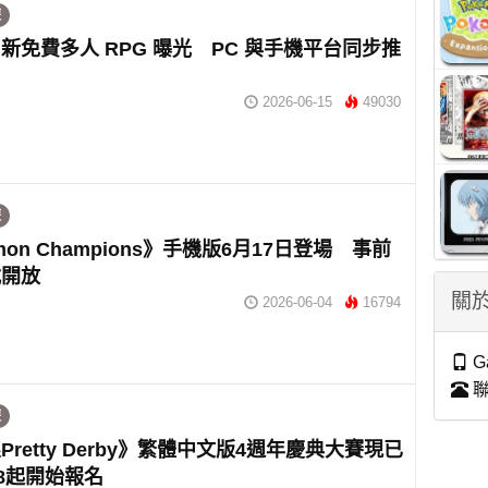
遊
新免費多人 RPG 曝光 PC 與手機平台同步推
2026-06-15
49030
遊
mon Champions》手機版6月17日登場 事前
式開放
關於
2026-06-04
16794
G
聯
遊
Pretty Derby》繁體中文版4週年慶典大賽現已
28起開始報名