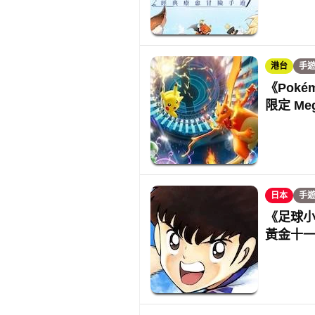
港台
手
《Poké
限定 Me
日本
手
《足球小
黃金十