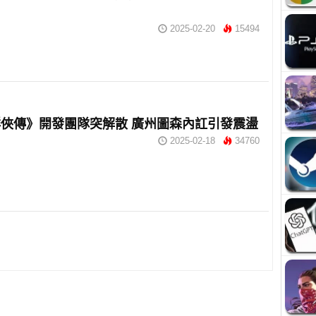
2025-02-20
15494
俠傳》開發團隊突解散 廣州圖森內訌引發震盪
2025-02-18
34760