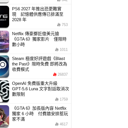
PS6 2027 年推出恐更難實
現 記憶體供應傳已排滿至
2028 年
753
Netflix 傳豪擲近億美元搶
《GTA 6》獨家影片 僅限時
數小時
1011
Steam 極度好評遊戲《Blast
the Past》限時免費 即將改為
收費模式
26837
OpenAI 免費版重大升級
GPT-5.6 Luna 文字對話取消次
數限制
1759
《GTA 6》加長版內容 Netflix
獨家 6 小時 付費牆安排惹玩
家不滿
4617