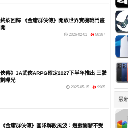
終於回歸 《金庸群俠傳》開放世界實機戰鬥畫
公開
2026-02-01
58397
俠傳》3A武俠ARPG確定2027下半年推出 三體
計劃曝光
2025-05-15
9905
最
應《金庸群俠傳》團隊解散風波：遊戲開發不受