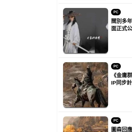
PC
闊別多年
面正式
PC
《金庸群
IP同步
PC
圖森回