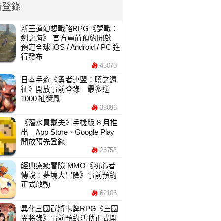
前登錄
新王道幻想戰略RPG《夢戰：
劍之海》 官方事前預約開啟
預定全球 iOS / Android / PC 進
行發布
45078
日本手遊《勇者連盟：曉之遠
征》開放事前登錄 最多送
1000 抽獎勵
39096
《潛水員戴夫》手機版 8 月推
出 App Store、Google Play
開放預先登錄
23753
經典療癒冒險 MMO《初心者
傳說：夢境大冒險》事前預約
正式啟動
62106
異化三國武將卡牌RPG《三國
異將錄》事前預約活動正式開