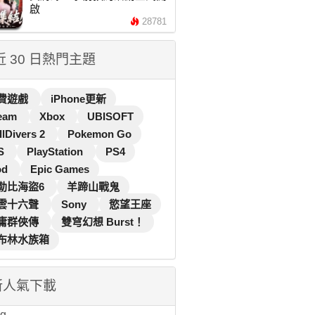
啟
28781
 近 30 日熱門主題
費遊戲
iPhone更新
eam
Xbox
UBISOFT
llDivers 2
Pokemon Go
S
PlayStation
PS4
od
Epic Games
勒比海盜6
羊蹄山戰鬼
雲十六聲
Sony
慾望王座
庸群俠傳
雙穹幻想 Burst！
布林水族箱
新人氣下載
...