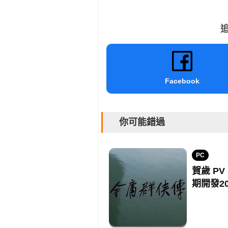
追
Facebook
你可能錯過
PC
賀歲 P
期開發20