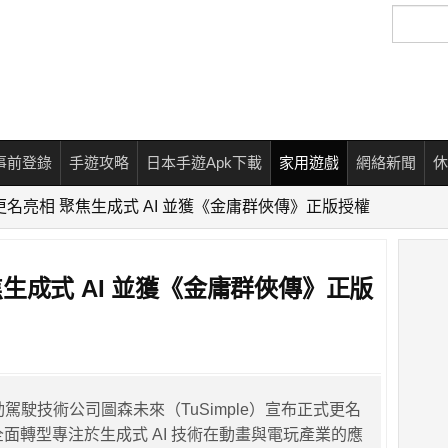
搜
尋
事前登錄
手遊攻略
日本手遊Apk下載
家用遊戲
網絡新聞
休
AI 更名亮相 聚焦生成式 AI 並獲《金庸群俠傳》正版授權
 聚焦生成式 AI 並獲《金庸群俠傳》正版
動駕駛技術公司圖森未來（TuSimple）宣布正式更名
I，並全面轉型專注於生成式 AI 技術在動畫與電玩產業的應