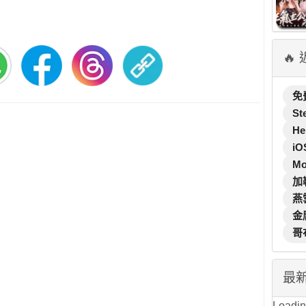
🔥
免
St
He
iO
M
加
燕
金
哥
最
Loading