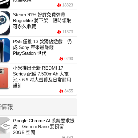
18823
Steam 91% 好評免費彈幕
Roguelike 將下架 限時領取
可永久收藏
11373
PS5 僅推 13 款獨佔遊戲 仍
成 Sony 歷來最賺錢
PlayStation 世代
9290
小米推出全新 REDMI 17
Series 配備 7,500mAh 大電
池、6.9 吋大螢幕及日常耐用
設計
8455
新情報
Google Chrome AI 系統要求提
高 Gemini Nano 要預留
20GB 空間
642