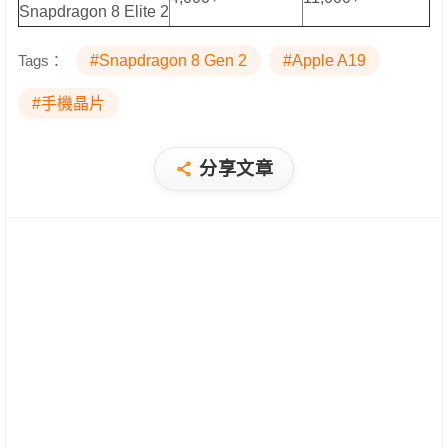
Snapdragon 8 Elite 2
Tags：
#Snapdragon 8 Gen 2
#Apple A19
#手機晶片
分享文章