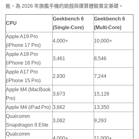
能，為 2026 年旗艦手機的遊戲與運算體驗奠定基礎。
Geekbench 6
Geekbench 6
CPU
(Single-Core)
(Multi-Core)
Apple A19 Pro
4,000+
10,000+
(iPhone 17 Pro)
Apple A18 Pro
3,461
8,546
(iPhone 16 Pro)
Apple A17 Pro
2,930
7,244
(iPhone 15 Pro)
Apple M4 (MacBook
3,673
15,128
Pro)
Apple M4 (iPad Pro)
3,662
13,350
Qualcomm
3,082
9,293
Snapdragon 8 Elite
Qualcomm
4,000+
11,000+