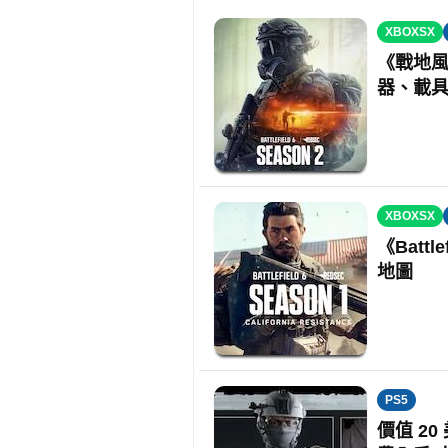
XBOXSX
《戰地風
器、載
XBOXSX
《Batt
地圖
PS5
價值 2