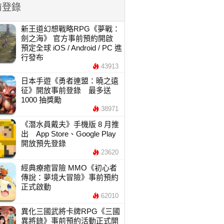
前登錄
新王道幻想戰略RPG《夢戰：
劍之海》 官方事前預約開啟
預定全球 iOS / Android / PC 進
行發布
43913
日本手遊《勇者連盟：曉之遠
征》開放事前登錄 最多送
1000 抽獎勵
38971
《潛水員戴夫》手機版 8 月推
出 App Store、Google Play
開放預先登錄
23620
經典療癒冒險 MMO《初心者
傳說：夢境大冒險》事前預約
正式啟動
62010
異化三國武將卡牌RPG《三國
異將錄》事前預約活動正式開