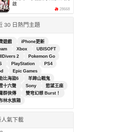
啟
28668
 近 30 日熱門主題
費遊戲
iPhone更新
eam
Xbox
UBISOFT
llDivers 2
Pokemon Go
S
PlayStation
PS4
od
Epic Games
勒比海盜6
羊蹄山戰鬼
雲十六聲
Sony
慾望王座
庸群俠傳
雙穹幻想 Burst！
布林水族箱
新人氣下載
...