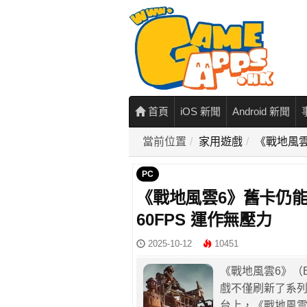
首頁
iOS 新聞
Android 新聞
當前位置
家用遊戲
《戰地風雲6
PC
《戰地風雲6》舊卡仍能流暢
60FPS 運作無壓力
2025-10-12
10451
《戰地風雲6》（Ba
戲不僅刷新了系列
台上，《戰地風雲