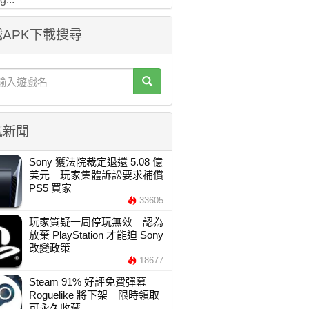
APK下載搜尋
氣新聞
Sony 獲法院裁定退還 5.08 億
美元 玩家集體訴訟要求補償
PS5 買家
33605
玩家質疑一周停玩無效 認為
放棄 PlayStation 才能迫 Sony
改變政策
18677
Steam 91% 好評免費彈幕
Roguelike 將下架 限時領取
可永久收藏