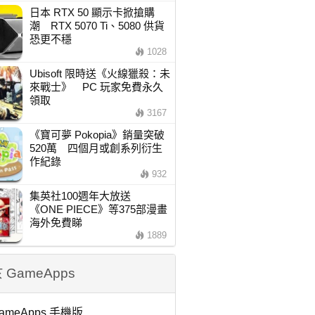
日本 RTX 50 顯示卡掀搶購
潮 RTX 5070 Ti、5080 供貨
恐更不穩
1028
Ubisoft 限時送《火線獵殺：未
來戰士》 PC 玩家免費永久
領取
3167
《寶可夢 Pokopia》銷量突破
520萬 四個月或創系列衍生
作紀錄
932
集英社100週年大放送
《ONE PIECE》等375部漫畫
海外免費睇
1889
 GameApps
ameApps 手機版