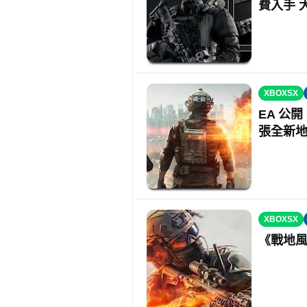
費入手 
XBOXSX
EA 公開
張全新
XBOXSX
《戰地風