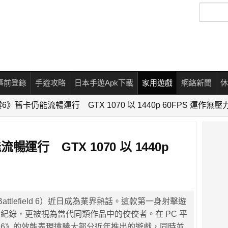
搜
尋
事前登錄
手遊攻略
日本手遊Apk下載
家用遊戲
網絡新聞
休
》舊卡仍能流暢運行 GTX 1070 以 1440p 60FPS 運作無壓
運行 GTX 1070 以 1440p
ttlefield 6）近日成為業界熱話。這款第一身射擊遊
紀錄，更被視為當代同類作品中的佼佼者。在 PC 平
6》的效能表現遠勝大部分近年推出的遊戲，同時並