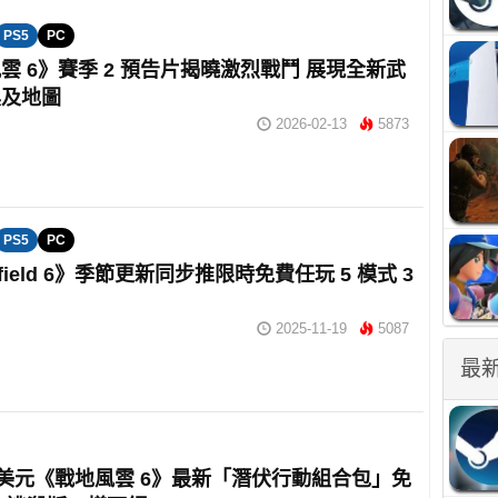
PS5
PC
雲 6》賽季 2 預告片揭曉激烈戰鬥 展現全新武
具及地圖
2026-02-13
5873
PS5
PC
lefield 6》季節更新同步推限時免費任玩 5 模式 3
2025-11-19
5087
最
0 美元《戰地風雲 6》最新「潛伏行動組合包」免