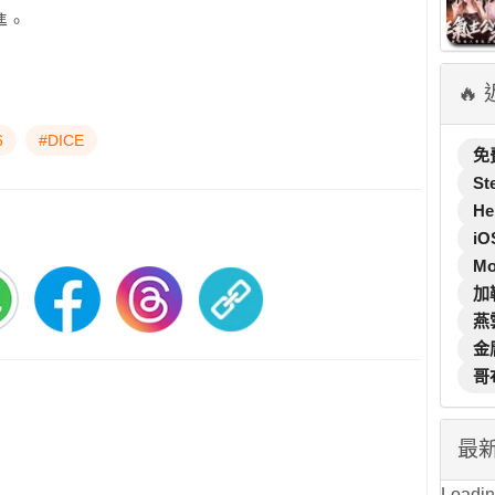
準。
🔥
6
#DICE
免
St
He
iO
M
加
燕
金
哥
最
Loading