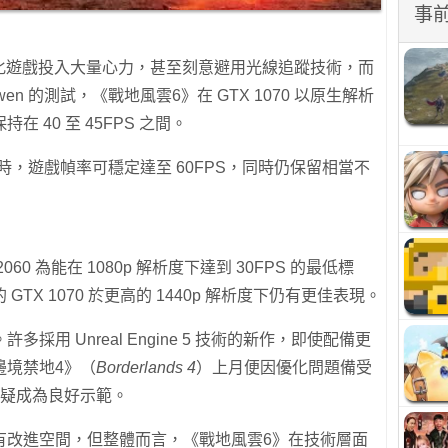
事
為優化遊戲投入大量心力，甚至刻意避用光線追蹤技術，而
wen 的測試，《戰地風雲6》在 GTX 1070 以原生解析
 40 至 45FPS 之間。
時，遊戲幀率可穩定達至 60FPS，同時仍保留相當不
060 為能在 1080p 解析度下達到 30FPS 的最低標
TX 1070 於更高的 1440p 解析度下仍有更佳表現。
用 Unreal Engine 5 技術的新作，即使配備更
邊境禁地4》（
Borderlands 4
）上月便因優化問題備受
無疑成為良好示範。
有改進空間，但整體而言，《戰地風雲6》在技術層面