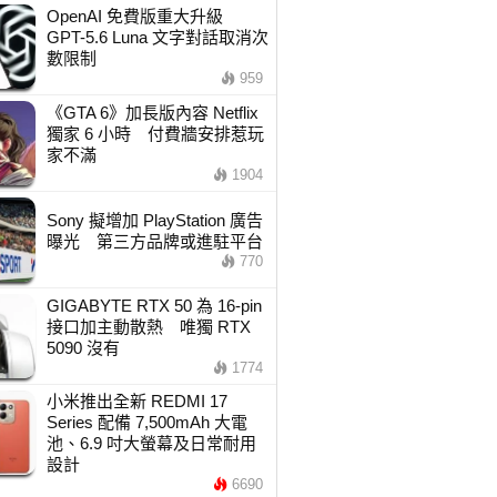
OpenAI 免費版重大升級
GPT-5.6 Luna 文字對話取消次
數限制
959
《GTA 6》加長版內容 Netflix
獨家 6 小時 付費牆安排惹玩
家不滿
1904
Sony 擬增加 PlayStation 廣告
曝光 第三方品牌或進駐平台
770
GIGABYTE RTX 50 為 16-pin
接口加主動散熱 唯獨 RTX
5090 沒有
1774
小米推出全新 REDMI 17
Series 配備 7,500mAh 大電
池、6.9 吋大螢幕及日常耐用
設計
6690