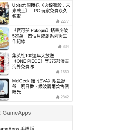
Ubisoft 限時送《火線獵殺：未
來戰士》 PC 玩家免費永久
領取
2277
《寶可夢 Pokopia》銷量突破
520萬 四個月或創系列衍生
作紀錄
834
集英社100週年大放送
《ONE PIECE》等375部漫畫
海外免費睇
1660
MelGeek 推《EVA》限量鍵
盤 明日香、綾波麗兩款售價
曝光
2842
 GameApps
ameApps 手機版