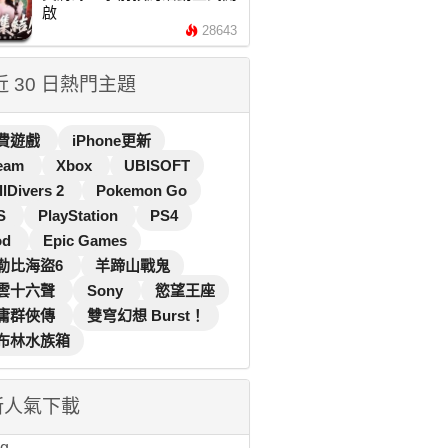
啟
28643
 近 30 日熱門主題
費遊戲
iPhone更新
eam
Xbox
UBISOFT
llDivers 2
Pokemon Go
S
PlayStation
PS4
od
Epic Games
勒比海盜6
羊蹄山戰鬼
雲十六聲
Sony
慾望王座
庸群俠傳
雙穹幻想 Burst！
布林水族箱
新人氣下載
...