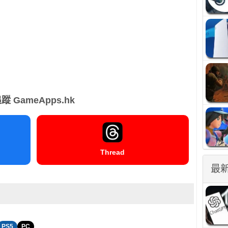
蹤 GameApps.hk
Thread
最
PS5
PC