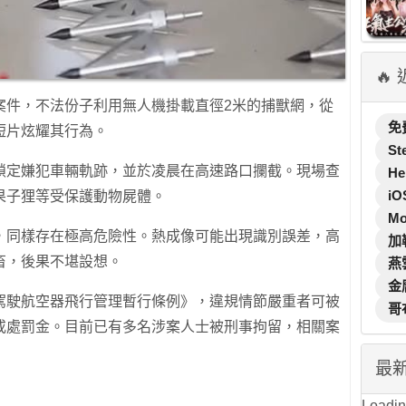
🔥
案件，不法份子利用無人機掛載直徑2米的捕獸網，從
免
短片炫耀其行為。
St
鎖定嫌犯車輛軌跡，並於凌晨在高速路口攔截。現場查
He
iO
果子狸等受保護動物屍體。
M
，同樣存在極高危險性。熱成像可能出現識別誤差，高
加
畜，後果不堪設想。
燕
金
駕駛航空器飛行管理暫行條例》，違規情節嚴重者可被
哥
或處罰金。目前已有多名涉案人士被刑事拘留，相關案
最
Loading