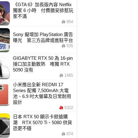
《GTA 6》加長版內容 Netflix
獨家 6 小時 付費牆安排惹玩
家不滿
854
Sony 擬增加 PlayStation 廣告
曝光 第三方品牌或進駐平台
535
GIGABYTE RTX 50 為 16-pin
接口加主動散熱 唯獨 RTX
5090 沒有
1465
小米推出全新 REDMI 17
Series 配備 7,500mAh 大電
池、6.9 吋大螢幕及日常耐用
設計
5322
日本 RTX 50 顯示卡掀搶購
潮 RTX 5070 Ti、5080 供貨
恐更不穩
874