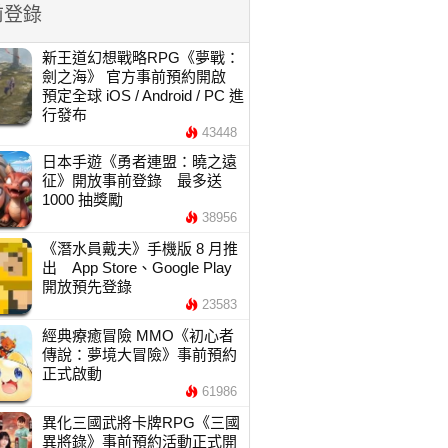
前登錄
新王道幻想戰略RPG《夢戰：
劍之海》 官方事前預約開啟
預定全球 iOS / Android / PC 進
行發布
43448
日本手遊《勇者連盟：曉之遠
征》開放事前登錄 最多送
1000 抽獎勵
38956
《潛水員戴夫》手機版 8 月推
出 App Store、Google Play
開放預先登錄
23583
經典療癒冒險 MMO《初心者
傳說：夢境大冒險》事前預約
正式啟動
61986
異化三國武將卡牌RPG《三國
異將錄》事前預約活動正式開