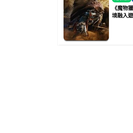
《魔物
境融入