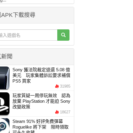
APK下載搜尋
氣新聞
Sony 獲法院裁定退還 5.08 億
美元 玩家集體訴訟要求補償
PS5 買家
31985
玩家質疑一周停玩無效 認為
放棄 PlayStation 才能迫 Sony
改變政策
18627
Steam 91% 好評免費彈幕
Roguelike 將下架 限時領取
可永久收藏