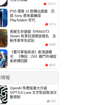
11072
PS5 僅推 13 款獨佔遊戲 仍
成 Sony 歷來最賺錢
PlayStation 世代
9174
喪屍生存遊戲《PANGIT》
Steam 秋季封測開放報名 全
新序章率先試玩
8408
《寶可夢風與浪》新洩漏曝
光 《傳說：ZA》戰鬥外捕捉
系統傳回歸
8025
新情報
OpenAI 免費版重大升級
GPT-5.6 Luna 文字對話取消次
數限制
455