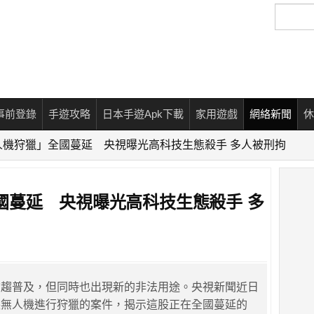
搜
尋
事前登錄
手遊攻略
日本手遊Apk下載
家用遊戲
網絡新聞
休
人機狩獵」全國蔓延 央視曝光高科技生態殺手 多人被刑拘
國蔓延 央視曝光高科技生態殺手 多
愈趨普及，但同時也出現新的非法用途。央視新聞近日
裝無人機進行狩獵的案件，揭示這股正在全國蔓延的