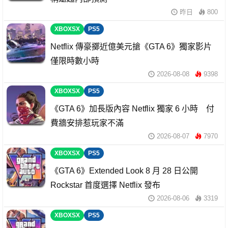
昨日
800
XBOXSX
PS5
Netflix 傳豪擲近億美元搶《GTA 6》獨家影片
僅限時數小時
2026-08-08
9398
XBOXSX
PS5
《GTA 6》加長版內容 Netflix 獨家 6 小時 付
費牆安排惹玩家不滿
2026-08-07
7970
XBOXSX
PS5
《GTA 6》Extended Look 8 月 28 日公開
Rockstar 首度選擇 Netflix 發布
2026-08-06
3319
XBOXSX
PS5