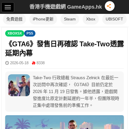
香港手機遊戲網 GameApps.hk
免費遊戲
iPhone更新
Steam
Xbox
UBISOFT
XBOXSX
PS5
《GTA6》發售日再確認 Take-Two透露
延期內幕
2026-05-18
8338
Take-Two 行政總裁 Strauss Zelnick 在最近一
次訪問中再次確認，《GTA6》目前仍定於
2026 年 11 月 19 日發售。據他透露，遊戲開
發進度比原定計劃延遲約一年半，但團隊現時
正集中處理發售前的準備工作。