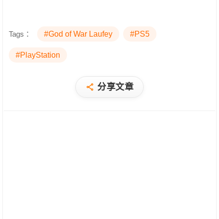
Tags：
#God of War Laufey
#PS5
#PlayStation
分享文章