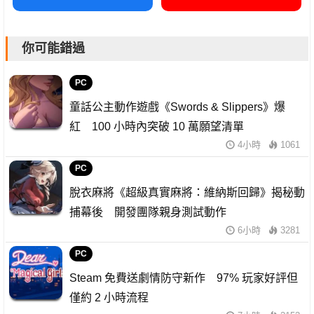
你可能錯過
PC
童話公主動作遊戲《Swords & Slippers》爆
紅 100 小時內突破 10 萬願望清單
4小時
1061
PC
脫衣麻將《超級真實麻將：維納斯回歸》揭秘動
捕幕後 開發團隊親身測試動作
6小時
3281
PC
Steam 免費送劇情防守新作 97% 玩家好評但
僅約 2 小時流程