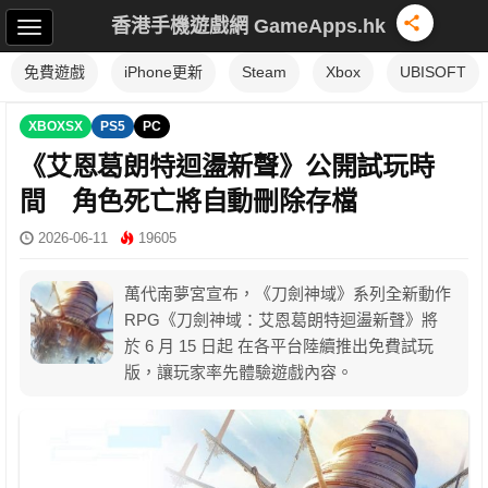
香港手機遊戲網 GameApps.hk
免費遊戲
iPhone更新
Steam
Xbox
UBISOFT
XBOXSX
PS5
PC
《艾恩葛朗特迴盪新聲》公開試玩時
間 角色死亡將自動刪除存檔
2026-06-11
19605
萬代南夢宮宣布，《刀劍神域》系列全新動作
RPG《刀劍神域：艾恩葛朗特迴盪新聲》將
於 6 月 15 日起 在各平台陸續推出免費試玩
版，讓玩家率先體驗遊戲內容。