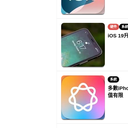
硬件
系
iOS 
系統
多數iPho
值有限