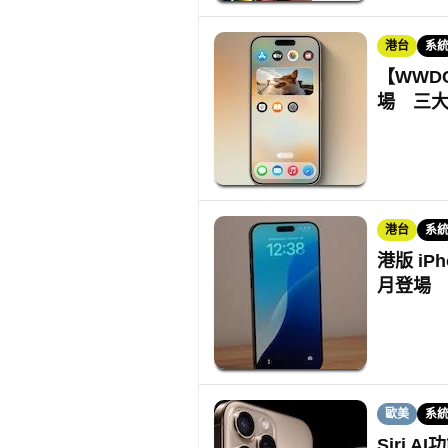
港台
系
【WWD
場 三
港台
系
港版 iPh
月登場
歐美
系
Siri