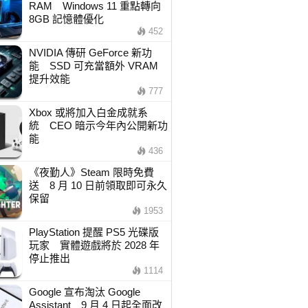
RAM Windows 11 重點轉向
8GB 記憶體優化
452
NVIDIA 傳研 GeForce 新功
能 SSD 可充當額外 VRAM
提升效能
777
Xbox 或將加入白金成就系
統 CEO 暗示今年內公開新功
能
436
《夜勤人》Steam 限時免費
送 8 月 10 日前領取即可永久
保留
1953
PlayStation 提醒 PS5 光碟版
玩家 實體遊戲將於 2028 年
停止推出
1114
Google 宣布淘汰 Google
Assistant 9 月 4 日起全面改