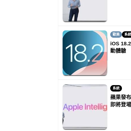
歐美
系
iOS 18
動體驗
系統
蘋果發布全
即將登