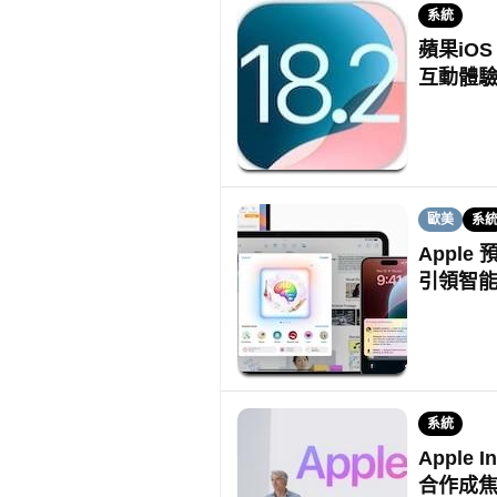
系統
蘋果iOS
互動體
歐美
系
Apple 
引領智
系統
Apple
合作成