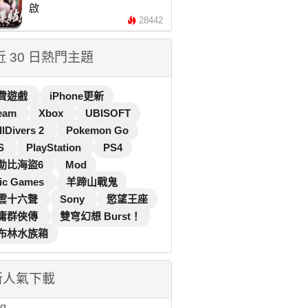
啟
28442
 近 30 日熱門主題
費遊戲
iPhone更新
eam
Xbox
UBISOFT
llDivers 2
Pokemon Go
S
PlayStation
PS4
勒比海盜6
Mod
ic Games
羊蹄山戰鬼
雲十六聲
Sony
慾望王座
庸群俠傳
雙穹幻想 Burst！
布林水族箱
新人氣下載
...