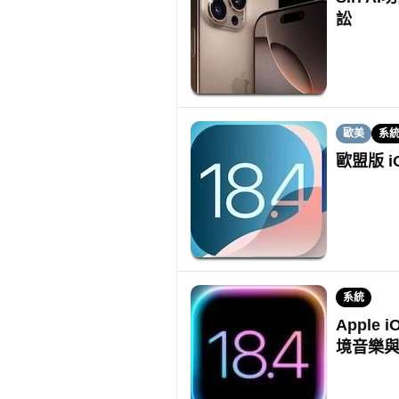
訟
歐美
系
歐盟版 i
系統
Apple 
境音樂