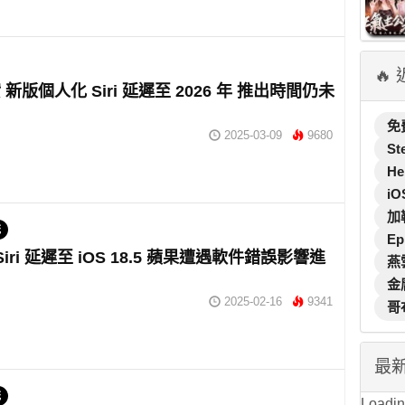
🔥
新版個人化 Siri 延遲至 2026 年 推出時間仍未
免
2025-03-09
9680
St
He
iO
加
統
Ep
 Siri 延遲至 iOS 18.5 蘋果遭遇軟件錯誤影響進
燕
金
2025-02-16
9341
哥
最
統
Loading