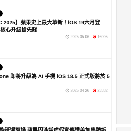
統
C 2025】蘋果史上最大革新！iOS 19六月登
大核心升級搶先睇
2025-05-06
16095
統
one 即將升級為 AI 手機 iOS 18.5 正式版將於 5
2025-04-26
23382
統
 AI功能延遲惹禍 蘋果因涉嫌虛假宣傳遭美加集體訴