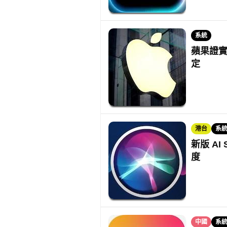
系統
蘋果證實 
定
港台
系
新版 AI
度
中國
系