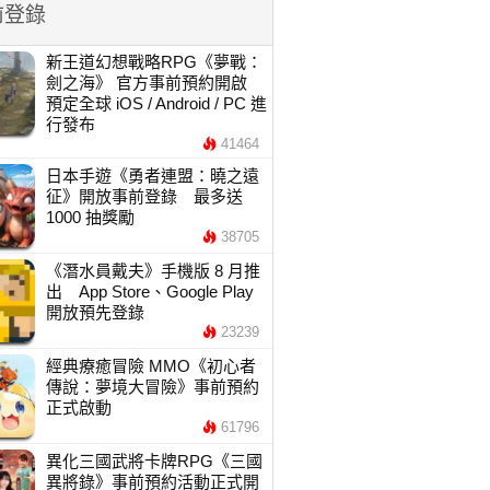
前登錄
新王道幻想戰略RPG《夢戰：
劍之海》 官方事前預約開啟
預定全球 iOS / Android / PC 進
行發布
41464
日本手遊《勇者連盟：曉之遠
征》開放事前登錄 最多送
1000 抽獎勵
38705
《潛水員戴夫》手機版 8 月推
出 App Store、Google Play
開放預先登錄
23239
經典療癒冒險 MMO《初心者
傳說：夢境大冒險》事前預約
正式啟動
61796
異化三國武將卡牌RPG《三國
異將錄》事前預約活動正式開