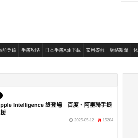
搜
尋
事前登錄
手遊攻略
日本手遊Apk下載
家用遊戲
網絡新聞
休
統
pple Intelligence 終登場 百度、阿里聯手提
支援
2025-05-12
15204