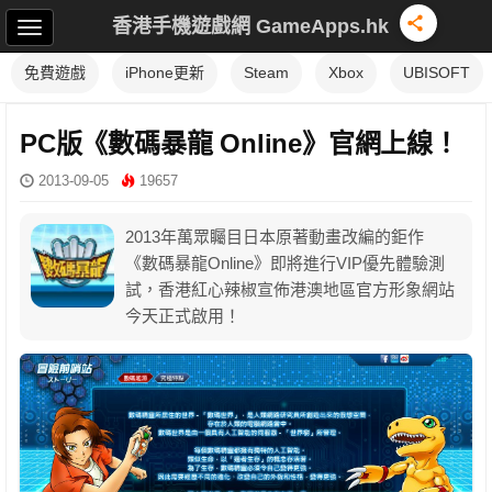
香港手機遊戲網 GameApps.hk
免費遊戲
iPhone更新
Steam
Xbox
UBISOFT
PC版《數碼暴龍 Online》官網上線！
2013-09-05
19657
2013年萬眾矚目日本原著動畫改編的鉅作
《數碼暴龍Online》即將進行VIP優先體驗測
試，香港紅心辣椒宣佈港澳地區官方形象網站
今天正式啟用！