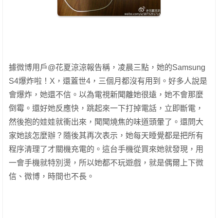
據微博用戶@花夏涼涼報告稱，凌晨三點，她的Samsung
S4爆炸啦！X，還蓋世4，三個月都沒有用到。好多人說是
會爆炸，她還不信。以為電視新聞離她很遠，她不會那麼
倒霉。還好她反應快，跳起來一下打掉電話，立即斷電，
然後抱的娃娃就衝出來，聞聞燒焦的味道頭暈了。還問大
家她該怎麼辦？
隨後其再次表示，她每天睡覺都是把所有
程序清理了才關機充電的。這台手機從買來她就發現，用
一會手機就特別燙，所以她都不玩遊戲，就是偶爾上下微
信、微博，時間也不長。