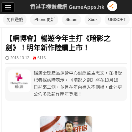
香港手機遊戲網 GameApps.hk
免費遊戲
iPhone更新
Steam
Xbox
UBISOFT
【網博會】暢遊今年主打《暗影之
劍》！明年新作陸續上市！
2013-10-12
6116
暢遊全球產品運營中心副總監孟志文，在接受
記者採訪時表示，《暗影之劍》將在10月18
日迎來二測，並且在年內進入不刪檔，此外更
公佈多款新作明年登場！