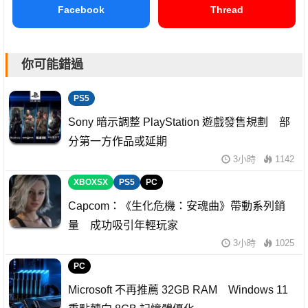
Facebook
Thread
你可能錯過
PS5
Sony 暗示調整 PlayStation 遊戲發售規劃 部
分第一方作品或延期
3小時
1142
XBOXSX
PS5
PC
Capcom：《生化危機：安魂曲》帶動系列銷
量 成功吸引年輕玩家
3小時
1025
PC
Microsoft 不再推薦 32GB RAM Windows 11