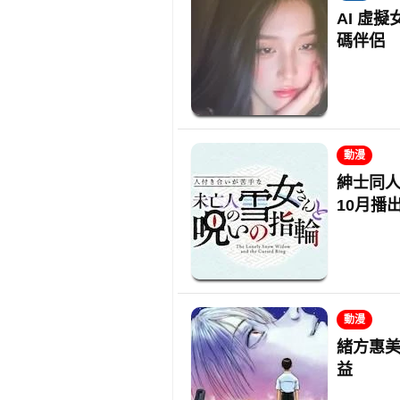
AI 虛擬
碼伴侶
動漫
紳士同
10月播
動漫
緒方惠美
益