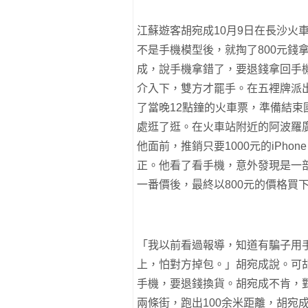
江蘇遊客胡宛成10月9日在長沙火車
不是手機模型後，就掏了800元錢
成，說手機拿錯了，要退錢拿回手
介入下，雙方才罷手。
在五裡牌派
了當晚12點鐘的火車票，準備結
處逛了逛。在火車站附近的阿波羅
他面前，推銷只要1000元的iPh
正。他看了看手機，意外發現是一部貨
一番價後，最終以800元的價格買
「我以前看過報導，知道有騙子用
上，怕對方掉包。」胡宛成說。可
手機，要退錢換貨。胡宛成不肯，
兩條街，跑出100余米距離，胡宛