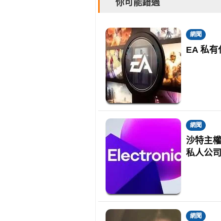
你可能錯過
網聞
EA 私
網聞
沙特主權
私人公
網聞