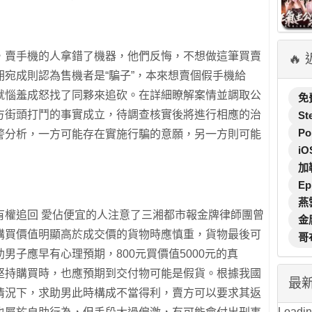
，賣手機的人拿錯了機器，他們反悔，不想做這筆買賣
🔥
宛成則認為售機者是“騙子”，本來想賣個假手機給
就惱羞成怒找了同夥來追砍。在詳細瞭解案情並調取公
免
方街頭打鬥的事實成立，待調查核實後將進行相應的治
St
Po
警分析，一方可能存在實施行騙的意願，另一方則可能
iO
加
Ep
燕
有權追回 愛佔便宜的人注意了三湘都市報金牌律師團曾
金
購買價值明顯高於成交價的貨物時應慎重，貨物最後可
哥
男子應早有心理預期，800元買價值5000元的真
當他堅持購買時，也應預期到交付物可能是假貨。根據我國
最
情況下，求助男此時構成不當得利，賣方可以要求其返
Loading