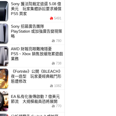
Sony 獲法院裁定退還 5.08 億
美元 玩家集體訴訟要求補償
PS5 買家
5491
Sony 招募廣告團隊
PlayStation 或加強廣告變現策
略
780
AMD 財報亮眼難掩隱憂
PS5、Xbox 銷售放緩拖累遊戲
業務
738
《Fortnite》公開《BLEACH》
夜一造型 玩家憂經典戰鬥形
態遭修改
1082
EA 私有化後傳啟動 7 億美元
節流 大規模裁員恐將展開
770