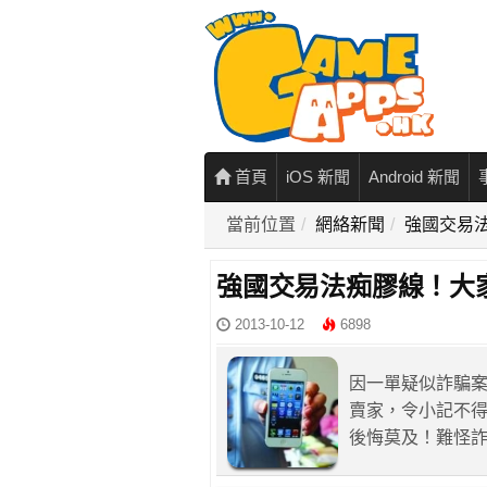
首頁
iOS 新聞
Android 新聞
當前位置
網絡新聞
強國交易
強國交易法痴膠線！大
2013-10-12
6898
因一單疑似詐騙
賣家，令小記不
後悔莫及！難怪