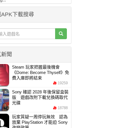
APK下載搜尋
氣新聞
Steam 玩家把握最後機會
《Dome: Become Thyself》免
費入庫即將結束
19259
Sony 確認 2028 年後保留盒裝
版 遊戲改附下載兌換碼取代
光碟
18788
玩家質疑一周停玩無效 認為
放棄 PlayStation 才能迫 Sony
改變政策