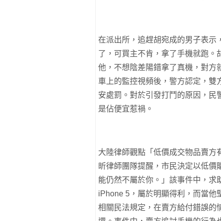
在派出所，追趕胡宛成的男子表示
了，可買主不肯，拿了手機就跑。胡
他，不想陰差陽錯拿了真機，對方
車上的監控視頻後，警方認定，雙
安處罰。對於引發打鬥的原因，民
是佔便宜惹禍。
大陸律師觀點「低價成交物品賣方
昕律師團隊提醒，市民決定以低價
能仍然不屬於你。」該事件中，求助
iPhone 5，屬於明顯得利，而
相關民法規定，在賣方給付錯誤的