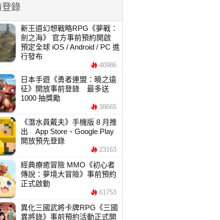
前登錄
新王道幻想戰略RPG《夢戰：
劍之海》 官方事前預約開啟
預定全球 iOS / Android / PC 進
行發布
40986
日本手遊《勇者連盟：曉之遠
征》開放事前登錄 最多送
1000 抽獎勵
38665
《潛水員戴夫》手機版 8 月推
出 App Store、Google Play
開放預先登錄
23163
經典療癒冒險 MMO《初心者
傳說：夢境大冒險》事前預約
正式啟動
61753
異化三國武將卡牌RPG《三國
異將錄》事前預約活動正式開