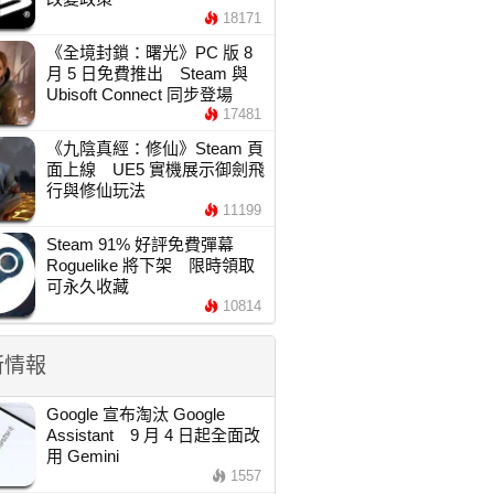
18171
《全境封鎖：曙光》PC 版 8
月 5 日免費推出 Steam 與
Ubisoft Connect 同步登場
17481
《九陰真經：修仙》Steam 頁
面上線 UE5 實機展示御劍飛
行與修仙玩法
11199
Steam 91% 好評免費彈幕
Roguelike 將下架 限時領取
可永久收藏
10814
新情報
Google 宣布淘汰 Google
Assistant 9 月 4 日起全面改
用 Gemini
1557