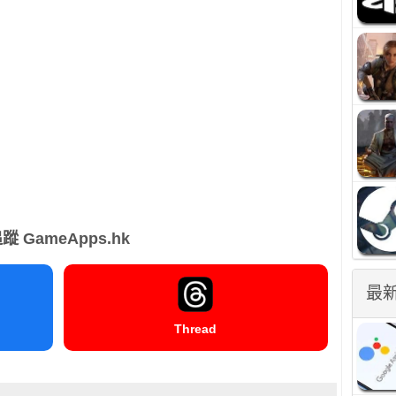
蹤 GameApps.hk
最
Thread