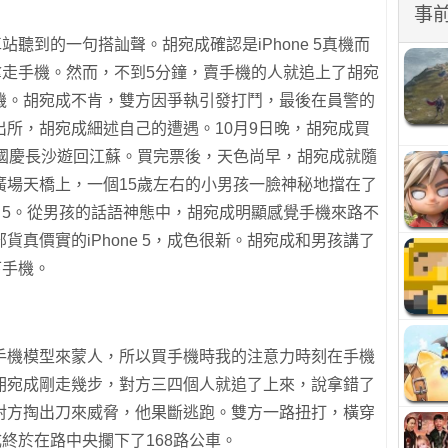
事
站聽到的一句搭訕聲。胡宛成確認是iPhone 5真機而
拿走手機。然而，不到5分鐘，賣手機的人就追上了胡宛
機。胡宛成不肯，雙方因爭執引發打鬥，最後在員警的
出所，胡宛成細述自己的遭遇。10月9日晚，胡宛成買
束國慶長沙遊回江蘇。買完票後，天色尚早，胡宛成就隨
廣場天橋上，一個15歲左右的小男孩一臉神秘地擋在了
one 5。從男孩的話語神態中，胡宛成明顯感覺手機來路不
真價實的iPhone 5，成色很新。胡宛成和男孩講了
下手機。
手機模型來蒙人，所以買手機時我的注意力時刻在手機
胡宛成剛走幾步，對方三四個人就追了上來，說拿錯了
對方掏出刀來威脅，他果斷逃跑。雙方一路扭打，橫穿
成終於在路中央攔下了168路公車。