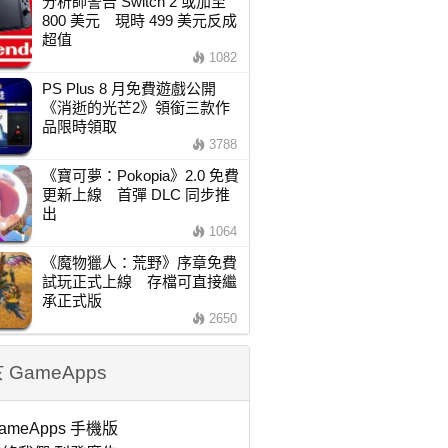
分析師警告 Switch 2 或加至
800 美元 現時 499 美元反成
超值
1082
PS Plus 8 月免費遊戲公開
《消逝的光芒2》領銜三款作
品限時領取
3788
《寶可夢：Pokopia》2.0 免費
更新上線 首彈 DLC 同步推
出
1064
《魔物獵人：荒野》序章免費
試玩正式上線 存檔可直接繼
承正式版
2650
 GameApps
ameApps 手機版