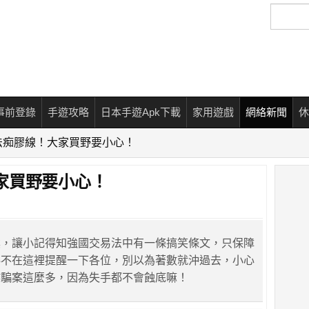
搜
尋
事前登錄
手遊攻略
日本手遊Apk下載
家用遊戲
網絡新聞
休
法痴膠線！大家買野要小心！
家買野要小心！
案，讓小記得知強國交易法中有一條搞笑條文，只保障
得不在這裡提醒一下各位，別以為著數就沖過去，小心
詐騙案這麼多，因為失手都不會蝕底嘛！