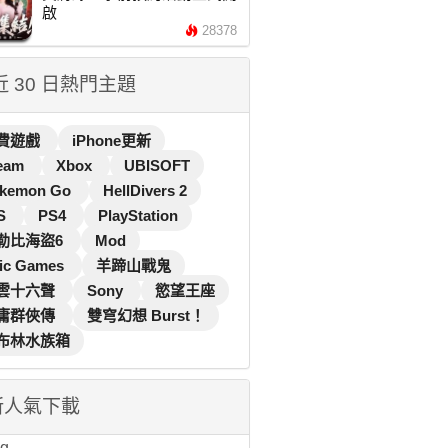
啟
28378
 近 30 日熱門主題
費遊戲
iPhone更新
eam
Xbox
UBISOFT
kemon Go
HellDivers 2
S
PS4
PlayStation
勒比海盜6
Mod
ic Games
羊蹄山戰鬼
雲十六聲
Sony
慾望王座
庸群俠傳
雙穹幻想 Burst！
布林水族箱
新人氣下載
...