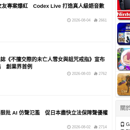
女友專案爆紅 Codex Live 打造真人級語音數
2026-08-04
2661
人誌《不擅交際的未亡人雪女與詛咒戒指》宣布
出 創業界首例
2026-08-03
2762
關於
狠批 AI 仿聲氾濫 促日本盡快立法保障聲優權
G
2026-08-02
2714