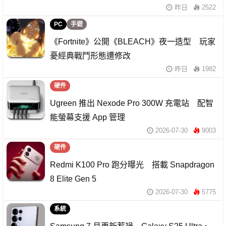
昨日
2522
PC
手遊
《Fortnite》公開《BLEACH》夜一造型 玩家
憂經典戰鬥形態遭修改
昨日
1982
硬件
Ugreen 推出 Nexode Pro 300W 充電站 配智
能螢幕支援 App 管理
2026-07-30
9003
硬件
Redmi K100 Pro 跑分曝光 搭載 Snapdragon
8 Elite Gen 5
2026-07-30
5775
系統