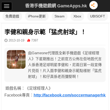
香港手機遊戲網 GameApps.hk
免費遊戲
iPhone更新
Steam
Xbox
UBISOFT
李健和親身示範「猛虎射球」！
2013-10-19
7397
由Gameone代理既全新手機遊戲《足球經理
人》下星期推出！之前官方公佈左佢地既代言
人係香港足球明星李健和，尼兩日第一段宣傳
片見街！片入面李健和親身示範點樣射「猛虎
射球」！和仔真係老而彌堅啊！
遊戲名稱：《足球經理人》
Facebook專頁：
http://facebook.com/soccermanagerhk