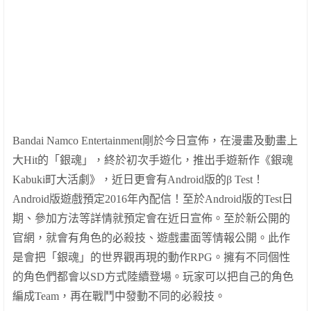
Bandai Namco Entertainment
剛於今日宣佈，在漫畫及動畫上
大
Hit
的「銀魂」，終於初次手遊化，推出手遊新作《銀魂
Kabuki
町大活劇》，近日更會有
Android
版的
β Test
！
Android
版遊戲預定
2016
年內配信！至於
Android
版的
Test
日
期、參加方法等詳情就預定會在近日宣佈。至於新公開的
官網，就會有角色的
必殺技
、遊戲畫面等情報公開
。
此
作
是
會把
「銀魂」
的
世界
觀
再現的
動作
RPG
。
擁有不同
個性
的角色們都會以
SD
方式陸續
登場。
玩家可以把
自
己的角色
編成
Team
，再在戰鬥中發動不同的
必殺技。