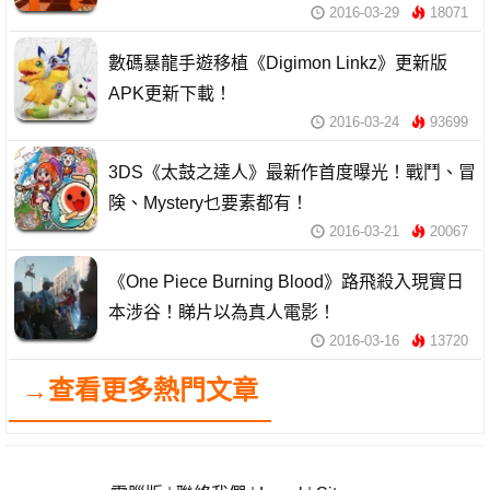
2016-03-29
18071
數碼暴龍手遊移植《Digimon Linkz》更新版
APK更新下載！
2016-03-24
93699
3DS《太鼓之達人》最新作首度曝光！戰鬥、冒
険、Mystery乜要素都有！
2016-03-21
20067
《One Piece Burning Blood》路飛殺入現實日
本涉谷！睇片以為真人電影！
2016-03-16
13720
→查看更多熱門文章