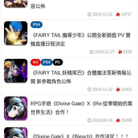
容公佈
2019-12-02
14717
PS4
《FAIRY TAIL 魔導少年》公開全新遊戲 PV 實
機直播日程決定
2019-11-27
8228
NS
PS4
PC
《FAIRY TAIL 妖精尾巴》合體魔法等新情報公
開 新參戰角色公佈
2019-11-22
14001
RPG手遊《Divine Gate》X《Re:從零開始的異
世界生活》合作！
2016-09-14
15495
《Divine Gate》X《Bleach》合作決定！！！