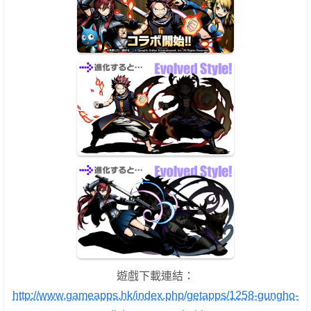
遊戲下載連結：
http://www.gameapps.hk/index.php/getapps/1258-gungho-