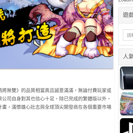
遊戲
人
萌將無雙》的品質相當高且誠意滿滿，無論付費玩家或
果公司自身對其也信心十足，除已完成的繁體版以外，
計畫，滿懷雄心壯志與全球頂尖開發商在各個重要市場