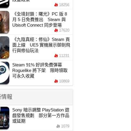
18256
《全境封鎖：曙光》PC 版 8
月 5 日免費推出 Steam 與
Ubisoft Connect 同步登場
17620
《九陰真經：修仙》Steam 頁
面上線 UE5 實機展示御劍飛
行與修仙玩法
11231
Steam 91% 好評免費彈幕
Roguelike 將下架 限時領取
可永久收藏
10869
新情報
Sony 暗示調整 PlayStation 遊
戲發售規劃 部分第一方作品
或延期
1079