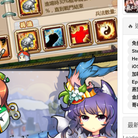
🔥
免
St
He
iO
加
Ep
燕
金
哥
最
Loading