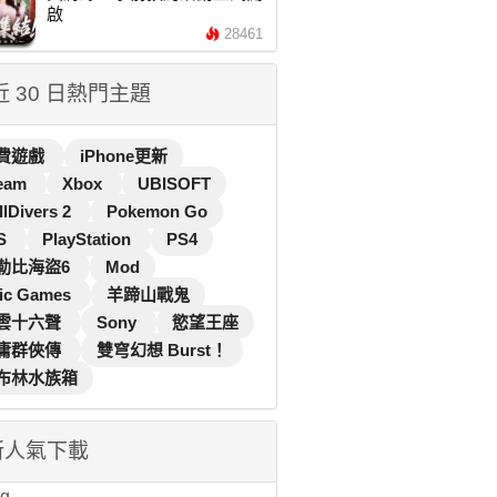
啟
28461
 近 30 日熱門主題
費遊戲
iPhone更新
eam
Xbox
UBISOFT
llDivers 2
Pokemon Go
S
PlayStation
PS4
勒比海盜6
Mod
ic Games
羊蹄山戰鬼
雲十六聲
Sony
慾望王座
庸群俠傳
雙穹幻想 Burst！
布林水族箱
新人氣下載
...