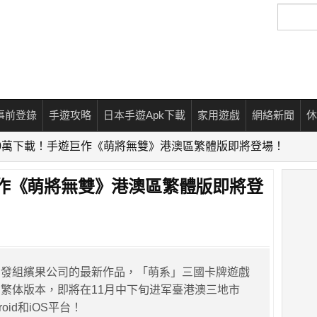
搜
尋
事前登錄
手遊攻略
日本手遊Apk下載
家用遊戲
網絡新聞
休
0萬下載！手遊巨作《萌將無雙》港澳區繁體版即將登場！
巨作《萌將無雙》港澳區繁體版即將登
開發組繽果公司的最新作品，「萌系」三國卡牌遊戲
繁体版本，即將在11月中下旬进军臺港澳三地市
oid和iOS平台！