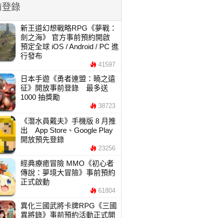
前登錄
新王道幻想戰略RPG《夢戰：
劍之海》 官方事前預約開啟
預定全球 iOS / Android / PC 進
行發布
41597
日本手遊《勇者連盟：曉之遠
征》開放事前登錄 最多送
1000 抽獎勵
38723
《潛水員戴夫》手機版 8 月推
出 App Store、Google Play
開放預先登錄
23256
經典療癒冒險 MMO《初心者
傳說：夢境大冒險》事前預約
正式啟動
61804
異化三國武將卡牌RPG《三國
異將錄》事前預約活動正式開