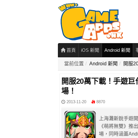
首頁
iOS 新聞
Android 新聞
當前位置
Android 新聞
開服2
開服20萬下載！手遊
場！
2013-11-20
8870
上海灘新銳手遊
《萌將無雙》推出
場，同時涵蓋Andr