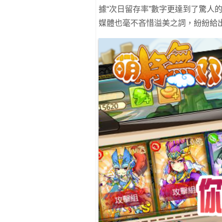
據“次日留存率”數字更達到了驚人
媒體也毫不吝惜溢美之詞，紛紛給