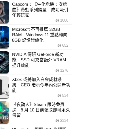
Capcom：《生化危機：安魂
曲》帶動系列銷量 成功吸引
年輕玩家
1000
Microsoft 不再推薦 32GB
RAM Windows 11 重點轉向
8GB 記憶體優化
652
NVIDIA 傳研 GeForce 新功
能 SSD 可充當額外 VRAM
提升效能
1276
Xbox 或將加入白金成就系
統 CEO 暗示今年內公開新功
能
534
《夜勤人》Steam 限時免費
送 8 月 10 日前領取即可永久
保留
2334