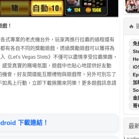
🔥
遊戲！
》裡面不僅有各式專業的老虎機台外，玩家再進行拉霸的過程還有
免
台都有各自不同的獎勵遊戲，透過獎勵遊戲可以獲得為
St
Let's Vegas Slots》不僅可以盡情享受拉霸樂趣，
He
，感受真實的賭場氛圍，遊戲中也貼心地提供好友動
iO
的機會，好友間還能互贈禮物與遊戲幣，另外可別忘了
Ep
加
不如馬上行動，立即下載揪團來同樂！更多遊戲訊息請
So
金
哥
ndroid 下載連結！
最
Loading