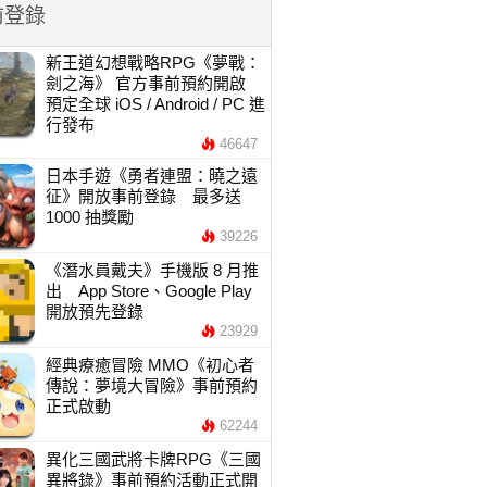
前登錄
新王道幻想戰略RPG《夢戰：
劍之海》 官方事前預約開啟
預定全球 iOS / Android / PC 進
行發布
46647
日本手遊《勇者連盟：曉之遠
征》開放事前登錄 最多送
1000 抽獎勵
39226
《潛水員戴夫》手機版 8 月推
出 App Store、Google Play
開放預先登錄
23929
經典療癒冒險 MMO《初心者
傳說：夢境大冒險》事前預約
正式啟動
62244
異化三國武將卡牌RPG《三國
異將錄》事前預約活動正式開