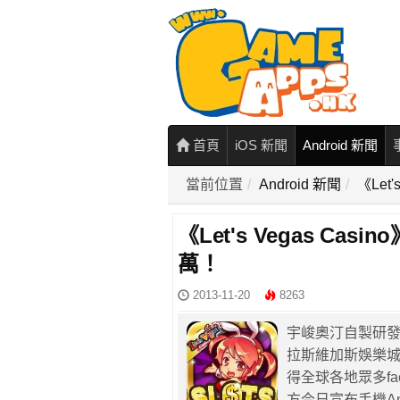
首頁
iOS 新聞
Android 新聞
當前位置
Android 新聞
《Let
《Let's Vegas Cas
萬！
2013-11-20
8263
宇峻奧汀自製研發的博
拉斯維加斯娛樂城
得全球各地眾多f
方今日宣布手機A