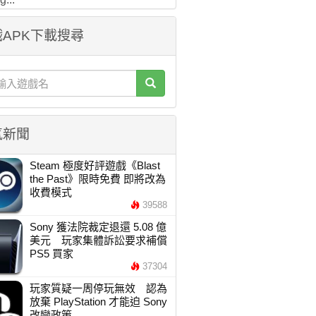
APK下載搜尋
氣新聞
Steam 極度好評遊戲《Blast
the Past》限時免費 即將改為
收費模式
39588
Sony 獲法院裁定退還 5.08 億
美元 玩家集體訴訟要求補償
PS5 買家
37304
玩家質疑一周停玩無效 認為
放棄 PlayStation 才能迫 Sony
改變政策