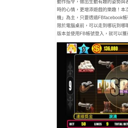
動作指令，做出生動有趣的姿勢與
時的心情，更增添遊戲的樂趣！本次
機」為主，只要透過FBfacebo
限於電腦桌前，可以走到哪玩到哪囉！活動時
版本並使用FB帳號登入，就可以獲