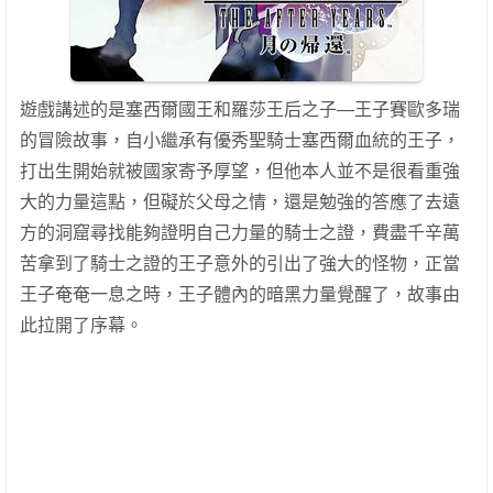
遊戲講述的是塞西爾國王和羅莎王后之子—王子賽歐多瑞
的冒險故事，自小繼承有優秀聖騎士塞西爾血統的王子，
打出生開始就被國家寄予厚望，但他本人並不是很看重強
大的力量這點，但礙於父母之情，還是勉強的答應了去遠
方的洞窟尋找能夠證明自己力量的騎士之證，費盡千辛萬
苦拿到了騎士之證的王子意外的引出了強大的怪物，正當
王子奄奄一息之時，王子體內的暗黑力量覺醒了，故事由
此拉開了序幕。