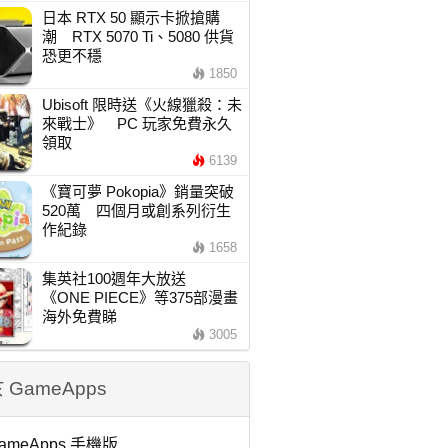
日本 RTX 50 顯示卡掀搶購
潮 RTX 5070 Ti、5080 供貨
恐更不穩
1850
Ubisoft 限時送《火線獵殺：未
來戰士》 PC 玩家免費永久
領取
6139
《寶可夢 Pokopia》銷量突破
520萬 四個月或創系列衍生
作紀錄
1658
集英社100週年大放送
《ONE PIECE》等375部漫畫
海外免費睇
3005
 GameApps
ameApps 手機版