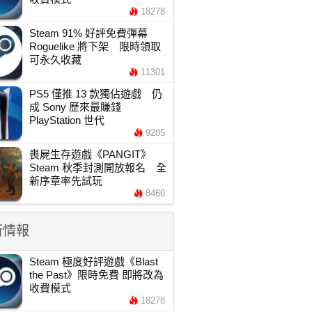
18278
Steam 91% 好評免費彈幕
Roguelike 將下架 限時領取
可永久收藏
11301
PS5 僅推 13 款獨佔遊戲 仍
成 Sony 歷來最賺錢
PlayStation 世代
9285
喪屍生存遊戲《PANGIT》
Steam 秋季封測開放報名 全
新序章率先試玩
8460
新情報
Steam 極度好評遊戲《Blast
the Past》限時免費 即將改為
收費模式
18278