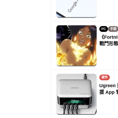
PC
手遊
《For
戰鬥形
硬件
Ugree
援 App