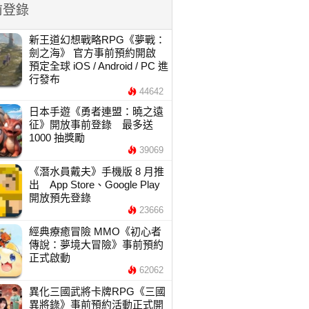
前登錄
新王道幻想戰略RPG《夢戰：
劍之海》 官方事前預約開啟
預定全球 iOS / Android / PC 進
行發布
44642
日本手遊《勇者連盟：曉之遠
征》開放事前登錄 最多送
1000 抽獎勵
39069
《潛水員戴夫》手機版 8 月推
出 App Store、Google Play
開放預先登錄
23666
經典療癒冒險 MMO《初心者
傳說：夢境大冒險》事前預約
正式啟動
62062
異化三國武將卡牌RPG《三國
異將錄》事前預約活動正式開