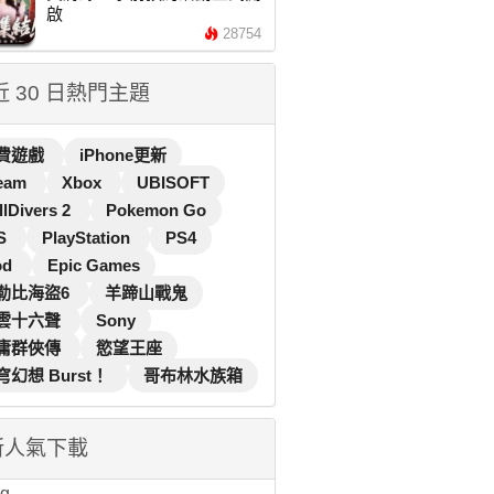
啟
28754
 近 30 日熱門主題
費遊戲
iPhone更新
eam
Xbox
UBISOFT
llDivers 2
Pokemon Go
S
PlayStation
PS4
od
Epic Games
勒比海盜6
羊蹄山戰鬼
雲十六聲
Sony
庸群俠傳
慾望王座
穹幻想 Burst！
哥布林水族箱
新人氣下載
...