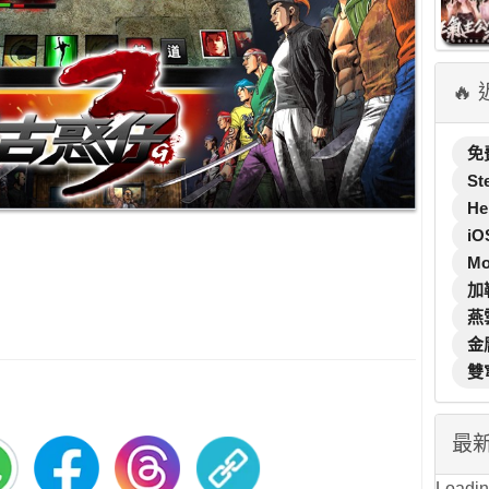
🔥
免
St
He
iO
M
加
燕
金
雙
最
Loading