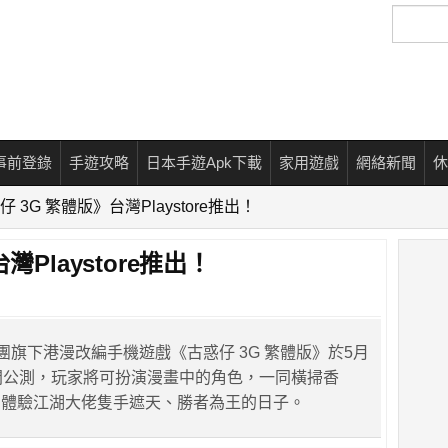
搜
尋
事前登錄
手遊攻略
日本手遊Apk下載
家用遊戲
網絡新聞
休
 3G 繁體版》台灣Playstore推出！
Playstore推出！
傲集團旗下港漫改編手機遊戲《古惑仔 3G 繁體版》於5月
開公測，玩家將可扮演漫畫中的角色，一同橫掃香
，體驗江湖大佬隻手遮天、勝者為王的日子。