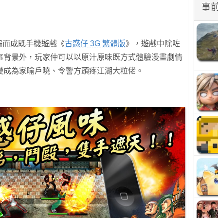
事
改編而成既手機遊戲《
古惑仔 3G 繁體版
》，遊戲中除咗
事背景外，玩家仲可以以原汁原味既方式體驗漫畫劇情
變成為家喻戶曉、令警方頭疼江湖大粒佬。