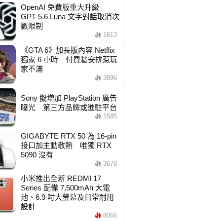
OpenAI 免費版重大升級
GPT-5.6 Luna 文字對話取消次
數限制
1613
《GTA 6》加長版內容 Netflix
獨家 6 小時 付費牆安排惹玩
家不滿
3896
Sony 擬增加 PlayStation 廣告
曝光 第三方品牌或進駐平台
1585
GIGABYTE RTX 50 為 16-pin
接口加主動散熱 唯獨 RTX
5090 沒有
3678
小米推出全新 REDMI 17
Series 配備 7,500mAh 大電
池、6.9 吋大螢幕及日常耐用
設計
8066