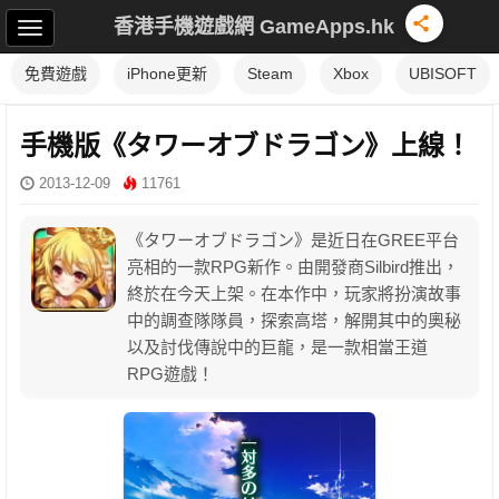
香港手機遊戲網 GameApps.hk
免費遊戲
iPhone更新
Steam
Xbox
UBISOFT
手機版《タワーオブドラゴン》上線！
2013-12-09
11761
《タワーオブドラゴン》是近日在GREE平台
亮相的一款RPG新作。由開發商Silbird推出，
終於在今天上架。在本作中，玩家將扮演故事
中的調查隊隊員，探索高塔，解開其中的奧秘
以及討伐傳說中的巨龍，是一款相當王道
RPG遊戲！