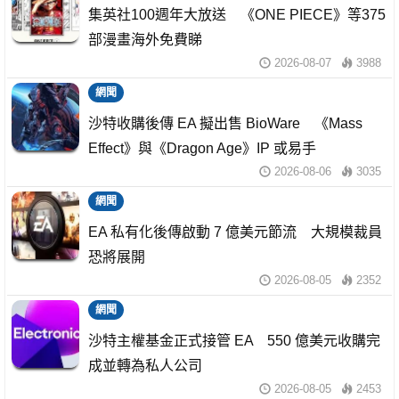
集英社100週年大放送 《ONE PIECE》等375
部漫畫海外免費睇
2026-08-07
3988
網聞
沙特收購後傳 EA 擬出售 BioWare 《Mass
Effect》與《Dragon Age》IP 或易手
2026-08-06
3035
網聞
EA 私有化後傳啟動 7 億美元節流 大規模裁員
恐將展開
2026-08-05
2352
網聞
沙特主權基金正式接管 EA 550 億美元收購完
成並轉為私人公司
2026-08-05
2453