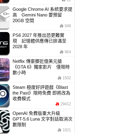
Google Chrome AI 系統要求提
高 Gemini Nano 要預留
20GB 空間
948
PS6 2027 年推出恐更難實
現 記憶體供應傳已排滿至
2028 年
964
Netflix 傳豪擲近億美元搶
《GTA 6》獨家影片 僅限時
數小時
1502
Steam 極度好評遊戲《Blast
the Past》限時免費 即將改為
收費模式
29412
OpenAI 免費版重大升級
GPT-5.6 Luna 文字對話取消次
數限制
1821