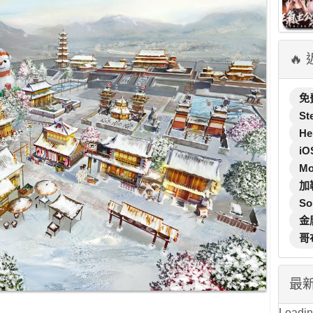
🔥
免
St
He
iO
M
加
So
金
哥
最
Loading