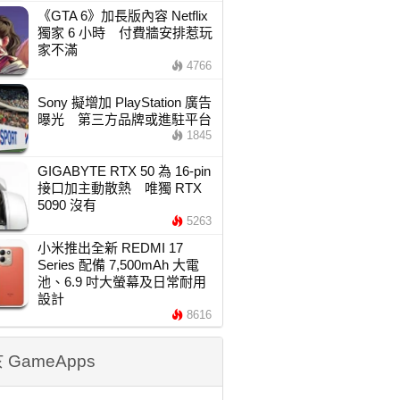
《GTA 6》加長版內容 Netflix
獨家 6 小時 付費牆安排惹玩
家不滿
4766
Sony 擬增加 PlayStation 廣告
曝光 第三方品牌或進駐平台
1845
GIGABYTE RTX 50 為 16-pin
接口加主動散熱 唯獨 RTX
5090 沒有
5263
小米推出全新 REDMI 17
Series 配備 7,500mAh 大電
池、6.9 吋大螢幕及日常耐用
設計
8616
 GameApps