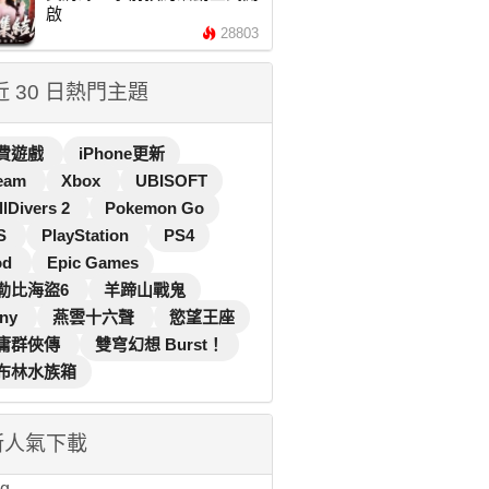
啟
28803
 近 30 日熱門主題
費遊戲
iPhone更新
eam
Xbox
UBISOFT
llDivers 2
Pokemon Go
S
PlayStation
PS4
od
Epic Games
勒比海盜6
羊蹄山戰鬼
ny
燕雲十六聲
慾望王座
庸群俠傳
雙穹幻想 Burst！
布林水族箱
新人氣下載
...