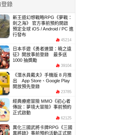
前登錄
新王道幻想戰略RPG《夢戰：
劍之海》 官方事前預約開啟
預定全球 iOS / Android / PC 進
行發布
45214
日本手遊《勇者連盟：曉之遠
征》開放事前登錄 最多送
1000 抽獎勵
39104
《潛水員戴夫》手機版 8 月推
出 App Store、Google Play
開放預先登錄
23785
經典療癒冒險 MMO《初心者
傳說：夢境大冒險》事前預約
正式啟動
62125
異化三國武將卡牌RPG《三國
異將錄》事前預約活動正式開