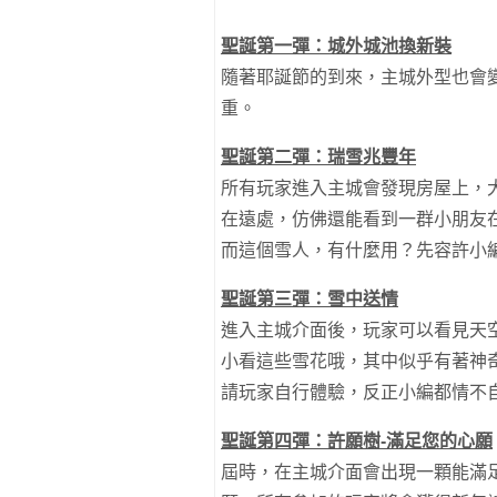
聖誕第一彈：城外城池換新裝
隨著耶誕節的到來，主城外型也會
重。
聖誕第二彈：瑞雪兆豐年
所有玩家進入主城會發現房屋上，
在遠處，仿佛還能看到一群小朋友
而這個雪人，有什麼用？先容許小
聖誕第三彈：雪中送情
進入主城介面後，玩家可以看見天
小看這些雪花哦，其中似乎有著神
請玩家自行體驗，反正小編都情不
聖誕第四彈：許願樹-滿足您的心願
屆時，在主城介面會出現一顆能滿