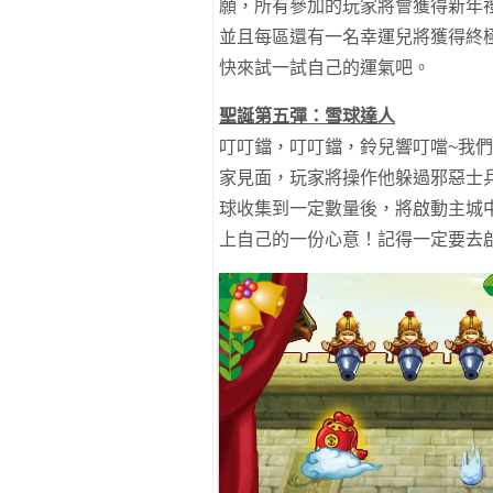
願，所有參加的玩家將會獲得新年
並且每區還有一名幸運兒將獲得終
快來試一試自己的運氣吧。
聖誕第五彈：雪球達人
叮叮鐺，叮叮鐺，鈴兒響叮噹~我
家見面，玩家將操作他躲過邪惡士
球收集到一定數量後，將啟動主城
上自己的一份心意！記得一定要去