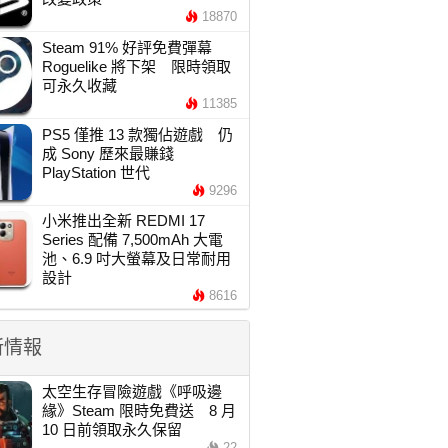
18870
Steam 91% 好評免費彈幕
Roguelike 將下架 限時領取
可永久收藏
11385
PS5 僅推 13 款獨佔遊戲 仍
成 Sony 歷來最賺錢
PlayStation 世代
9296
小米推出全新 REDMI 17
Series 配備 7,500mAh 大電
池、6.9 吋大螢幕及日常耐用
設計
8616
新情報
太空生存冒險遊戲《呼吸邊
緣》Steam 限時免費送 8 月
10 日前領取永久保留
22