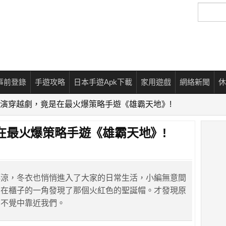
搜
尋
事前登錄
手遊攻略
日本手遊Apk下載
家用遊戲
網絡新聞
休
演穿越劇，竟是在最火爆策略手遊《雄霸天地》!
在最火爆策略手遊《雄霸天地》!
轉涼，冬衣也悄悄進入了大家的日常生活，小編無意間
，在櫃子的一角發現了那個火紅色的聖誕帽。才發現原
知不覺中靠近我們。