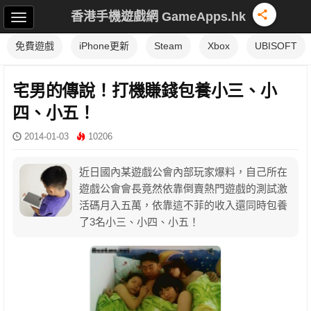
香港手機遊戲網 GameApps.hk
免費遊戲
iPhone更新
Steam
Xbox
UBISOFT
宅男的傳說！打機賺錢包養小三、小
四、小五！
2014-01-03
10206
近日國內某遊戲公會內部玩家爆料，自己所在
遊戲公會會長竟然依靠倒賣熱門遊戲的測試激
活碼月入五萬，依靠這不菲的收入還同時包養
了3名小三、小四、小五！