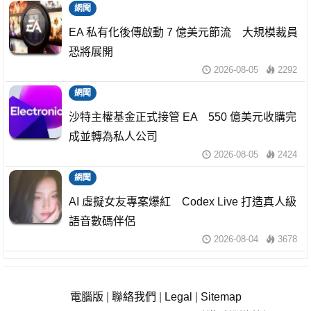
網聞
EA 私有化後傳啟動 7 億美元節流 大規模裁員
恐將展開
2026-08-05
2292
網聞
沙特主權基金正式接管 EA 550 億美元收購完
成並轉為私人公司
2026-08-05
2424
網聞
AI 虛擬女友專案爆紅 Codex Live 打造真人級
語音數碼伴侶
2026-08-04
3678
電腦版
|
聯絡我們
|
Legal
|
Sitemap