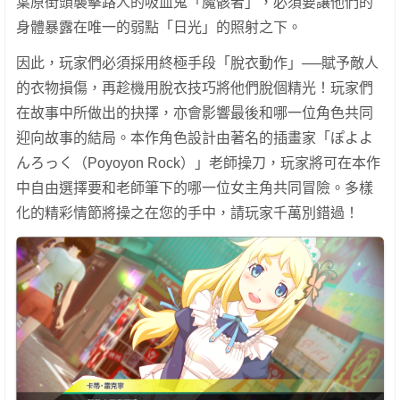
葉原街頭襲擊路人的吸血鬼「魔骸者」，必須要讓他們的
身體暴露在唯一的弱點「日光」的照射之下。
因此，玩家們必須採用終極手段「脫衣動作」──賦予敵人
的衣物損傷，再趁機用脫衣技巧將他們脫個精光！玩家們
在故事中所做出的抉擇，亦會影響最後和哪一位角色共同
迎向故事的結局。本作角色設計由著名的插畫家「ぽよよ
んろっく（Poyoyon Rock）」老師操刀，玩家將可在本作
中自由選擇要和老師筆下的哪一位女主角共同冒險。多樣
化的精彩情節將操之在您的手中，請玩家千萬別錯過！