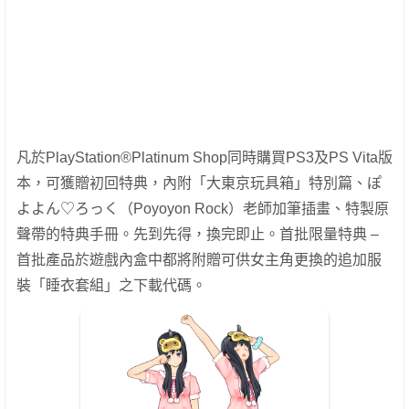
凡於PlayStation®Platinum Shop同時購買PS3及PS Vita版
本，可獲贈初回特典，內附「大東京玩具箱」特別篇、ぽ
よよん♡ろっく（Poyoyon Rock）老師加筆插畫、特製原
聲帶的特典手冊。先到先得，換完即止。
首批限量特典 –
首批產品於遊戲內盒中都將附贈可供女主角更換的追加服
裝「睡衣套組」之下載代碼。