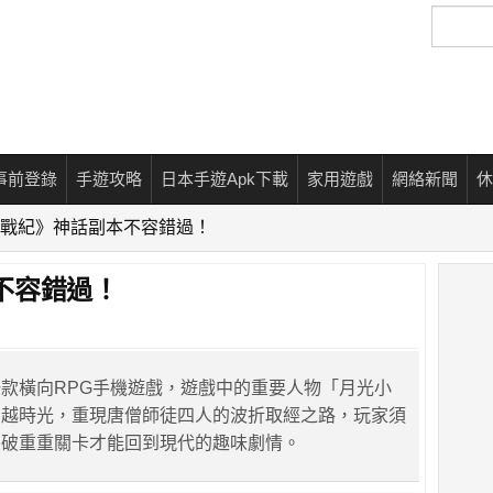
搜
尋
事前登錄
手遊攻略
日本手遊Apk下載
家用遊戲
網絡新聞
休
戰紀》神話副本不容錯過！
不容錯過！
款橫向RPG手機遊戲，遊戲中的重要人物「月光小
穿越時光，重現唐僧師徒四人的波折取經之路，玩家須
突破重重關卡才能回到現代的趣味劇情。