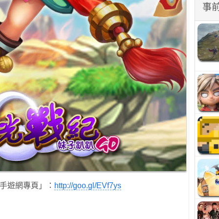
事
點手遊網專頁」：
http://goo.gl/EVf7ys