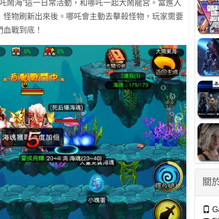
哪吒鬧海”這一日常活動，和哪吒一起大鬧龍宮。當進入
，怪物刷新出來後。哪吒會主動去擊殺怪物，玩家需要
們血戰到底！
關於
G