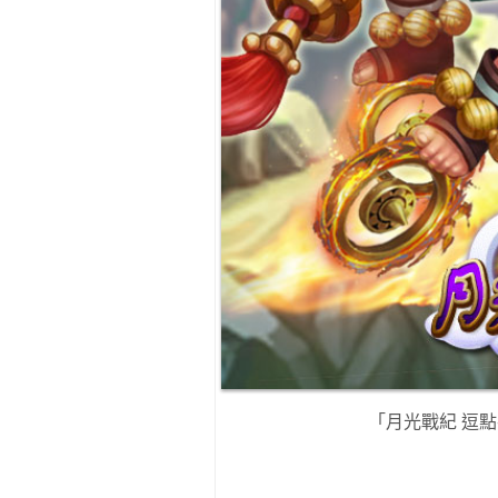
「月光戰紀 逗