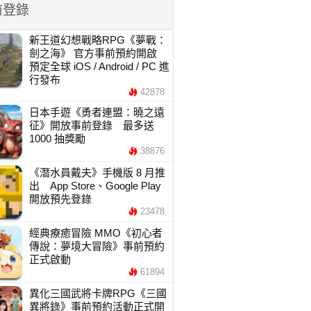
前登錄
新王道幻想戰略RPG《夢戰：
劍之海》 官方事前預約開啟
預定全球 iOS / Android / PC 進
行發布
42878
日本手遊《勇者連盟：曉之遠
征》開放事前登錄 最多送
1000 抽獎勵
38876
《潛水員戴夫》手機版 8 月推
出 App Store、Google Play
開放預先登錄
23478
經典療癒冒險 MMO《初心者
傳說：夢境大冒險》事前預約
正式啟動
61894
異化三國武將卡牌RPG《三國
異將錄》事前預約活動正式開