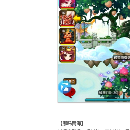
【哪吒鬧海】