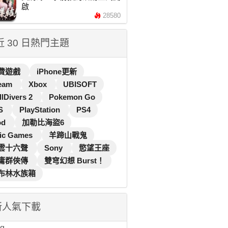
啟
28580
 近 30 日熱門主題
費遊戲
iPhone更新
eam
Xbox
UBISOFT
llDivers 2
Pokemon Go
S
PlayStation
PS4
od
加勒比海盜6
ic Games
羊蹄山戰鬼
雲十六聲
Sony
慾望王座
庸群俠傳
雙穹幻想 Burst！
布林水族箱
新人氣下載
...