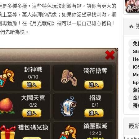
更是多種多樣，這些特色玩法刺激有趣，讓你有更大的
榜上至尊，萬人崇拜的偶像；如果你渴望尋找刺激，期
別再猶豫！在《月光戰紀》裡可以一展自己雄心抱負！
🔥
家們先睹為快。
免
St
He
iO
M
Ep
燕
金
哥
最
Loading