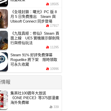
18505
《全境封鎖：曙光》PC 版 8
月 5 日免費推出 Steam 與
Ubisoft Connect 同步登場
17917
《九陰真經：修仙》Steam 頁
面上線 UE5 實機展示御劍飛
行與修仙玩法
11295
Steam 91% 好評免費彈幕
Roguelike 將下架 限時領取
可永久收藏
10996
新情報
集英社100週年大放送
《ONE PIECE》等375部漫畫
海外免費睇
339