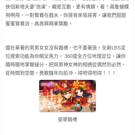
俠侶新增夫妻“泡澡”，親密互動，更有情調。看！兩隻蝴蝶
飛啊飛，一對鴛鴦在戲水，你搓背來我搓胃。讓我們甜甜
蜜蜜鴛鴦浴，高高興興拿獎勵。
還在單著的男男女女沒有婚禮，也不要著急。全新LBS定
位搜索功能為你開足馬力， 360度全方位地理定位，讓你
隨時隨地掌握緣分，把與男神女神的相遇從偶然到必然，
從時間到空間。勇敢騷年向前沖，得吧得吧得！！！
豪華婚禮