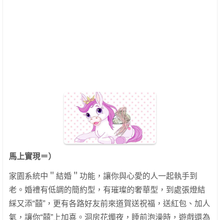
馬上實現＝）
家園系統中＂結婚＂功能，讓你與心愛的人一起執手到
老。婚禮有低調的簡約型，有璀璨的奢華型，到處張燈結
綵又添“囍”，更有各路好友前來道賀送祝福，送紅包、加人
氣，讓你“囍”上加喜。洞房花燭夜，睡前泡澡時，遊戲還為