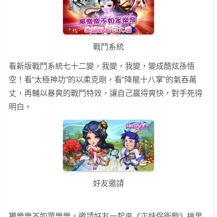
戰鬥系統
看新版戰鬥系統七十二變，我變，我變，變成酷炫孫悟
空！看“太極神功”的以柔克剛，看“降龍十八掌”的氣吞萬
丈，再輔以暴爽的戰鬥特效，讓自己贏得爽快，對手死得
明白。
好友邀請
獨樂樂不如眾樂樂。邀請好友一起來《正妹保衛戰》搶男