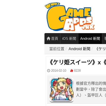
首頁
iOS 新聞
Android 新聞
當前位置
Android 新聞
《ケリ
《ケリ姫スイーツ》x
2014-02-10
8228
根據官方釋出的
劃當中，除了會
人）、盔甲巨人