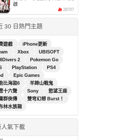
啟
28707
 近 30 日熱門主題
費遊戲
iPhone更新
eam
Xbox
UBISOFT
llDivers 2
Pokemon Go
S
PlayStation
PS4
od
Epic Games
勒比海盜6
羊蹄山戰鬼
雲十六聲
Sony
慾望王座
庸群俠傳
雙穹幻想 Burst！
布林水族箱
新人氣下載
...