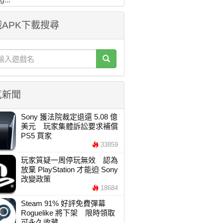
APK下載搜尋
氣新聞
Sony 獲法院裁定退還 5.08 億
美元 玩家集體訴訟要求補償
PS5 買家
33859
玩家質疑一周停玩無效 認為
放棄 PlayStation 才能迫 Sony
改變政策
18684
Steam 91% 好評免費彈幕
Roguelike 將下架 限時領取
可永久收藏