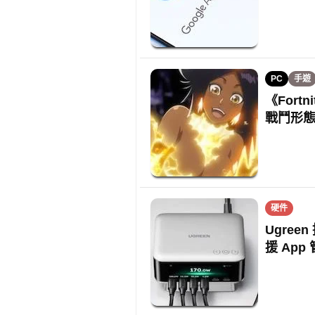
PC
手遊
《For
戰鬥形
硬件
Ugree
援 App