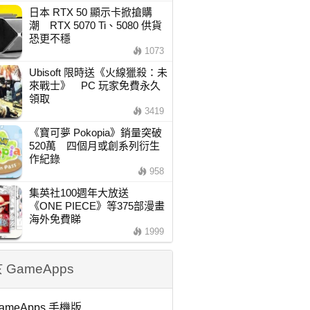
日本 RTX 50 顯示卡掀搶購
潮 RTX 5070 Ti、5080 供貨
恐更不穩
1073
Ubisoft 限時送《火線獵殺：未
來戰士》 PC 玩家免費永久
領取
3419
《寶可夢 Pokopia》銷量突破
520萬 四個月或創系列衍生
作紀錄
958
集英社100週年大放送
《ONE PIECE》等375部漫畫
海外免費睇
1999
 GameApps
ameApps 手機版