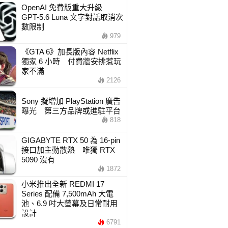
OpenAI 免費版重大升級
GPT-5.6 Luna 文字對話取消次
數限制
979
《GTA 6》加長版內容 Netflix
獨家 6 小時 付費牆安排惹玩
家不滿
2126
Sony 擬增加 PlayStation 廣告
曝光 第三方品牌或進駐平台
818
GIGABYTE RTX 50 為 16-pin
接口加主動散熱 唯獨 RTX
5090 沒有
1872
小米推出全新 REDMI 17
Series 配備 7,500mAh 大電
池、6.9 吋大螢幕及日常耐用
設計
6791