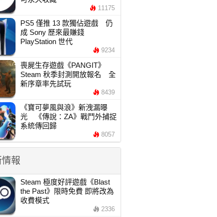
11175
PS5 僅推 13 款獨佔遊戲 仍
成 Sony 歷來最賺錢
PlayStation 世代
9234
喪屍生存遊戲《PANGIT》
Steam 秋季封測開放報名 全
新序章率先試玩
8439
《寶可夢風與浪》新洩漏曝
光 《傳說：ZA》戰鬥外捕捉
系統傳回歸
8057
新情報
Steam 極度好評遊戲《Blast
the Past》限時免費 即將改為
收費模式
2336