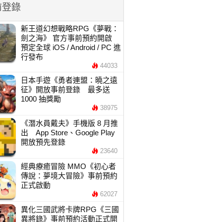
前登錄
新王道幻想戰略RPG《夢戰：
劍之海》 官方事前預約開啟
預定全球 iOS / Android / PC 進
行發布
44033
日本手遊《勇者連盟：曉之遠
征》開放事前登錄 最多送
1000 抽獎勵
38975
《潛水員戴夫》手機版 8 月推
出 App Store、Google Play
開放預先登錄
23640
經典療癒冒險 MMO《初心者
傳說：夢境大冒險》事前預約
正式啟動
62027
異化三國武將卡牌RPG《三國
異將錄》事前預約活動正式開