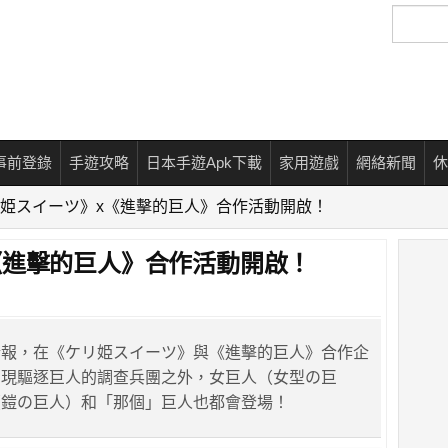
搜
尋
事前登錄
手遊攻略
日本手遊Apk下載
家用遊戲
網絡新聞
休
姫スイーツ》x《進擊的巨人》合作活動開啟！
《進擊的巨人》合作活動開啟！
情報，在《ケリ姫スイーツ》與《進擊的巨人》合作企
出現驅逐巨人的調查兵團之外，女巨人（女型の巨
（鎧の巨人）和「那個」巨人也都會登場！