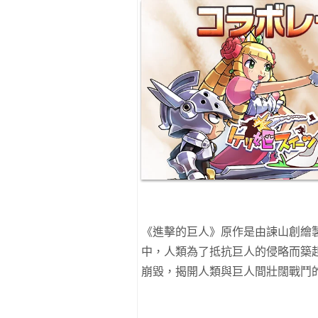
《進擊的巨人》原作是由諫山創繪
中，人類為了抵抗巨人的侵略而築
崩毀，揭開人類與巨人間壯闊戰鬥