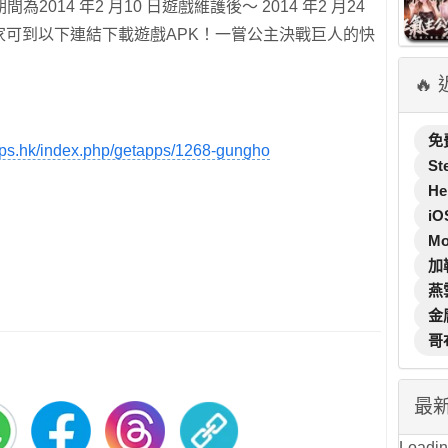
014 年2 月10 日遊戲維護後～ 2014 年2 月24
玩家可到以下連結下載遊戲APK！一嘗公主決戰巨人的快
🔥
免
ps.hk/index.php/getapps/1268-gungho
St
He
iO
M
加
燕
金
哥
最
Loading