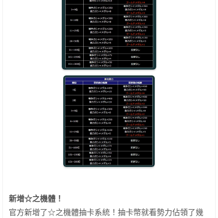
新增☆之機體！
官方新增了☆之機體抽卡系統！抽卡幣就看勢力佔領了幾