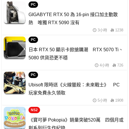
PC
GIGABYTE RTX 50 為 16-pin 接口加主動散
熱 唯獨 RTX 5090 沒有
3小時
1238
PC
日本 RTX 50 顯示卡掀搶購潮 RTX 5070 Ti、
5080 供貨恐更不穩
4小時
726
PC
Ubisoft 限時送《火線獵殺：未來戰士》 PC
玩家免費永久領取
5小時
1908
NS2
《寶可夢 Pokopia》銷量突破520萬 四個月或
創系列衍生作紀錄