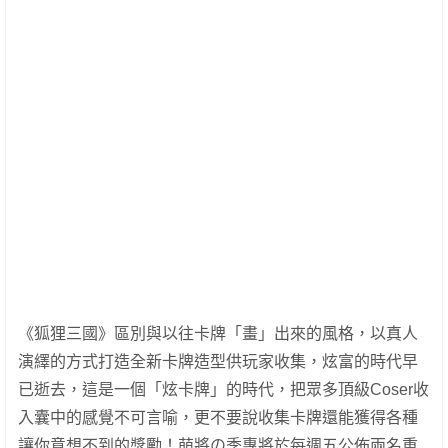
《狐狸三國》區別與以往卡牌「畫」出來的風格，以真人
演繹的方式打造全新卡牌造型供玩家收集，炫富的時代早
已逝去，這是一個「炫卡牌」的時代，把眾多頂級Coser收
入囊中的感覺不可言喻，更不要說收集卡牌還能獲得各種
讓你意想不到的獎勵！萌將の季專將於每週五公佈兩名重