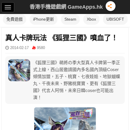
香港手機遊戲網 GameApps.hk
免費遊戲
iPhone更新
Steam
Xbox
UBISOFT
真人卡牌玩法 《狐狸三國》噴血了！
2014-02-17
9580
《狐狸三國》萌將の季大型真人卡牌第一季正
式上線，西山居邀請國內多名國內頂級Coser
傾情加盟，五子、桃寶、七夜娃娃、地獄蝴蝶
丸、千夜未來、野豬桃寶寶、更有《狐狸三
國》代言人阿悄，未來日韓coser也可能出
演！