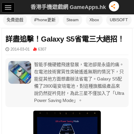
香港手機遊戲網 GameApps.hk
免費遊戲
iPhone更新
Steam
Xbox
UBISOFT
詳盡追擊！Galaxy S5省電三大絕招！
2014-03-01
6307
智能手機硬體飛速發展，電池卻是永遠的痛。
在電池技術實質性突破遙遙無期的情況下，只
能從其他方面想盡辦法省電了。Galaxy S5配
備了2800毫安培電池，對這種旗艦級產品來
說仍然捉衿見肘，為此三星不僅加入了「Ultra
Power Saving Mode」。