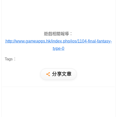
遊戲相關報導：
http://www.gameapps.hk/index.php/ios/1104-final-fantasy-
type-0
Tags：
分享文章