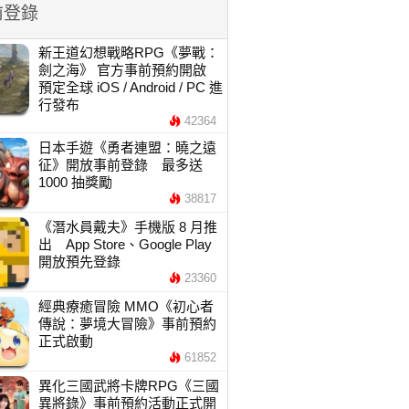
前登錄
新王道幻想戰略RPG《夢戰：
劍之海》 官方事前預約開啟
預定全球 iOS / Android / PC 進
行發布
42364
日本手遊《勇者連盟：曉之遠
征》開放事前登錄 最多送
1000 抽獎勵
38817
《潛水員戴夫》手機版 8 月推
出 App Store、Google Play
開放預先登錄
23360
經典療癒冒險 MMO《初心者
傳說：夢境大冒險》事前預約
正式啟動
61852
異化三國武將卡牌RPG《三國
異將錄》事前預約活動正式開