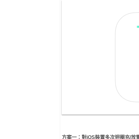
方案一：對iOS裝置多次迴圈充/放