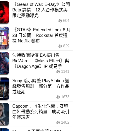
《Gears of War: E-Day》公開
Beta 詳情 12 人合作模式與
限定獎勵曝光
604
《GTA 6》Extended Look 8 月
28 日公開 Rockstar 首度選
擇 Netflix 發布
829
沙特收購後傳 EA 擬出售
BioWare 《Mass Effect》與
《Dragon Age》IP 或易手
1141
Sony 暗示調整 PlayStation 遊
戲發售規劃 部分第一方作品
或延期
1673
Capcom：《生化危機：安魂
曲》帶動系列銷量 成功吸引
年輕玩家
1482