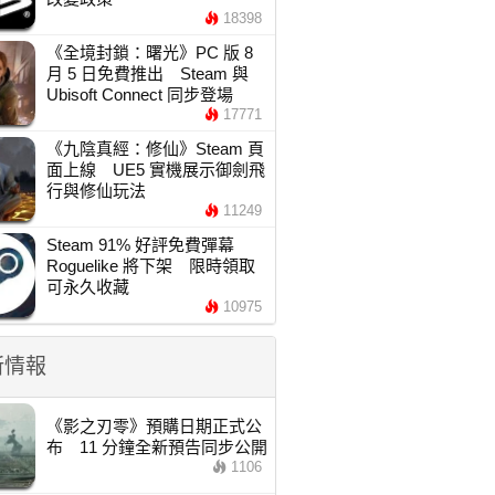
18398
《全境封鎖：曙光》PC 版 8
月 5 日免費推出 Steam 與
Ubisoft Connect 同步登場
17771
《九陰真經：修仙》Steam 頁
面上線 UE5 實機展示御劍飛
行與修仙玩法
11249
Steam 91% 好評免費彈幕
Roguelike 將下架 限時領取
可永久收藏
10975
新情報
《影之刃零》預購日期正式公
布 11 分鐘全新預告同步公開
1106