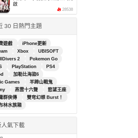
啟
28538
 近 30 日熱門主題
費遊戲
iPhone更新
eam
Xbox
UBISOFT
llDivers 2
Pokemon Go
S
PlayStation
PS4
od
加勒比海盜6
ic Games
羊蹄山戰鬼
ny
燕雲十六聲
慾望王座
庸群俠傳
雙穹幻想 Burst！
布林水族箱
新人氣下載
...