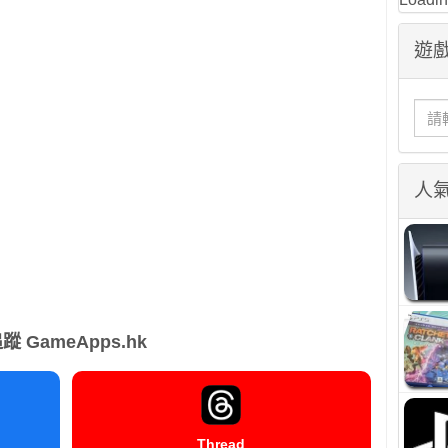
遊戲
人
蹤 GameApps.hk
Thread