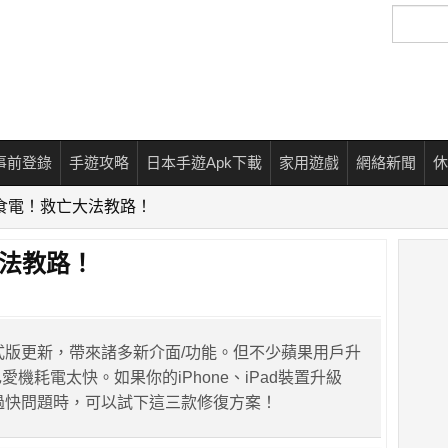
搜
尋
事前登錄
手遊攻略
日本手遊Apk下載
家用遊戲
網絡新聞
休
1超食電！救亡大法教路！
大法教路！
正式版更新，帶來諸多新介面/功能。但不少蘋果用戶升
己愛機耗電太快。如果你的iPhone、iPad裝置升級
電過快問題時，可以試下這三款修復方案！