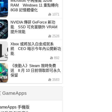
Microsoft 不再推薦 32GB
RAM Windows 11 重點轉向
8GB 記憶體優化
1071
NVIDIA 傳研 GeForce 新功
能 SSD 可充當額外 VRAM
提升效能
2528
Xbox 或將加入白金成就系
統 CEO 暗示今年內公開新功
能
892
《夜勤人》Steam 限時免費
送 8 月 10 日前領取即可永久
保留
3583
 GameApps
ameApps 手機版