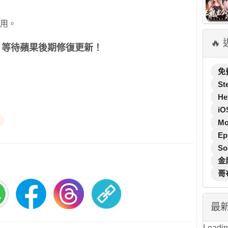
應用。
🔥
、等待蘋果後期修復更新！
免
St
He
iO
M
Ep
So
金
哥
最
Loading