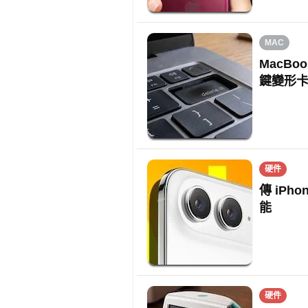
MAC
MacBo
鍵變形
硬件
傳 iPh
能
硬件