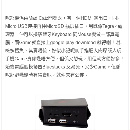
呢部機係由Mad Catz開發既，有一個HDMI 輸出口，同埋
Micro USB連接再仲MicroSD 擴展插口，用既係Tegra 4處
理器，仲可以接駁藍牙Keyboard 同Mouse變做一部真電
腦，而Game就直接上google play download 就得喇！咁..
咪多舊魚？其實唔係，好似小記呢啲手指肥大肉厚既人玩
手機Game真係幾唔方便，但係又想玩，用佢就方便好多！
始終電腦個模擬器Bluestacks 又易死，又少Game。但係
呢部野幾幾時有得賣呢，就仲未有公佈。