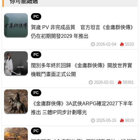
你可能錯過
PC
賀歲 PV 非完成品質 官方坦言《金庸群俠傳》
仍在初期開發2029 年推出
2026-02-04
5533
PC
闊別多年終於回歸 《金庸群俠傳》開放世界實
機戰鬥畫面正式公開
2026-02-01
58381
PC
《金庸群俠傳》3A武俠ARPG確定2027下半年
推出 三體IP同步計劃曝光
2025-05-15
9829
PC