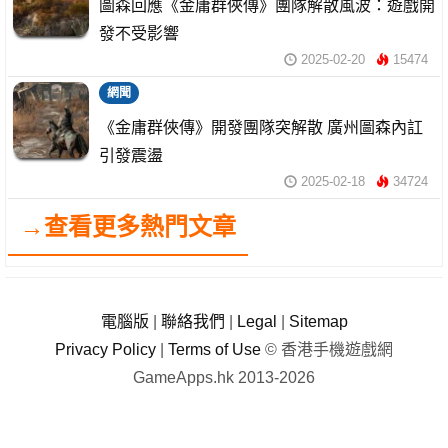
圖森回應《金庸群俠傳》團隊解散風波：遊戲開
發不受影響
2025-02-20
15474
網聞
《金庸群俠傳》開發團隊突解散 廣州圖森內訌
引發震盪
2025-02-18
34724
→查看更多熱門文章
電腦版
|
聯絡我們
|
Legal
|
Sitemap
Privacy Policy
|
Terms of Use
© 香港手機遊戲網
GameApps.hk 2013-2026