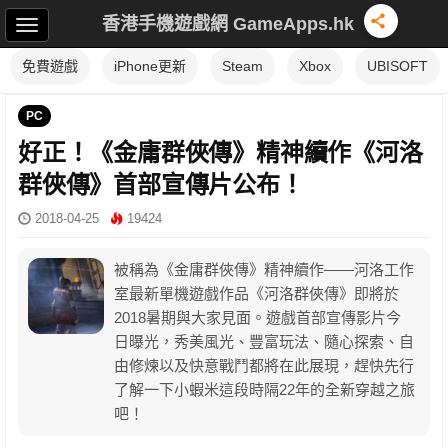
香港手機遊戲網 GameApps.hk
免費遊戲
iPhone更新
Steam
Xbox
UBISOFT
PC
好正！《金庸群俠傳》精神續作《河洛
群俠傳》首部宣傳片公布！
2018-04-25
19424
被稱為《金庸群俠傳》精神續作――河洛工作
室最新單機遊戲作品《河洛群俠傳》即將於
2018暑期與大家見面。遊戲首部宣傳影片今
日曝光，秀美風光、豐富玩法、隨心探索、自
由修煉以及快意戰鬥都將在此展現，趕快先行
了解一下小蝦米這段時隔22年的全新穿越之旅
吧！