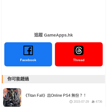
追蹤 GameApps.hk
Facebook
Thread
你可能錯過
《Titan Fall》出Online PS4 無份？！
2015-07-29
4736