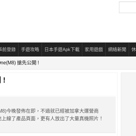
搜
尋
事前登錄
手遊攻略
日本手遊Apk下載
家用遊戲
網絡新聞
休
One(M8) 搶先公開 !
 !
e(M8)今晚發佈在即，不過就已經被加拿大運營商
及待地上線了產品頁面，更有人放出了大量真機照片！