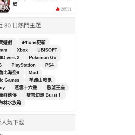
啟
28531
 近 30 日熱門主題
費遊戲
iPhone更新
eam
Xbox
UBISOFT
llDivers 2
Pokemon Go
S
PlayStation
PS4
勒比海盜6
Mod
ic Games
羊蹄山戰鬼
ny
燕雲十六聲
慾望王座
庸群俠傳
雙穹幻想 Burst！
布林水族箱
新人氣下載
...