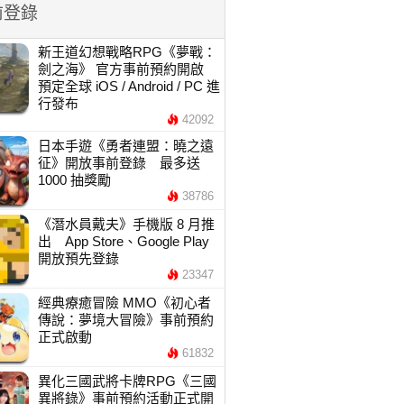
前登錄
新王道幻想戰略RPG《夢戰：
劍之海》 官方事前預約開啟
預定全球 iOS / Android / PC 進
行發布
42092
日本手遊《勇者連盟：曉之遠
征》開放事前登錄 最多送
1000 抽獎勵
38786
《潛水員戴夫》手機版 8 月推
出 App Store、Google Play
開放預先登錄
23347
經典療癒冒險 MMO《初心者
傳說：夢境大冒險》事前預約
正式啟動
61832
異化三國武將卡牌RPG《三國
異將錄》事前預約活動正式開