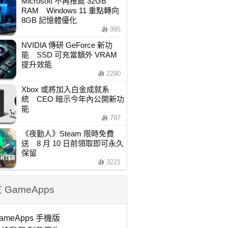
Microsoft 不再推薦 32GB
RAM Windows 11 重點轉向
8GB 記憶體優化
995
NVIDIA 傳研 GeForce 新功
能 SSD 可充當額外 VRAM
提升效能
2290
Xbox 或將加入白金成就系
統 CEO 暗示今年內公開新功
能
797
《夜勤人》Steam 限時免費
送 8 月 10 日前領取即可永久
保留
3221
 GameApps
ameApps 手機版