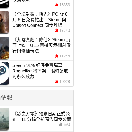
18353
《全境封鎖：曙光》PC 版 8
月 5 日免費推出 Steam 與
Ubisoft Connect 同步登場
17740
《九陰真經：修仙》Steam 頁
面上線 UE5 實機展示御劍飛
行與修仙玩法
11244
Steam 91% 好評免費彈幕
Roguelike 將下架 限時領取
可永久收藏
10928
新情報
《影之刃零》預購日期正式公
布 11 分鐘全新預告同步公開
590