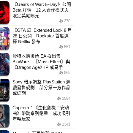
《Gears of War: E-Day》公開
Beta 詳情 12 人合作模式與
限定獎勵曝光
370
《GTA 6》Extended Look 8 月
28 日公開 Rockstar 首度選
擇 Netflix 發布
551
沙特收購後傳 EA 擬出售
BioWare 《Mass Effect》與
《Dragon Age》IP 或易手
865
Sony 暗示調整 PlayStation 遊
戲發售規劃 部分第一方作品
或延期
1594
Capcom：《生化危機：安魂
曲》帶動系列銷量 成功吸引
年輕玩家
1341