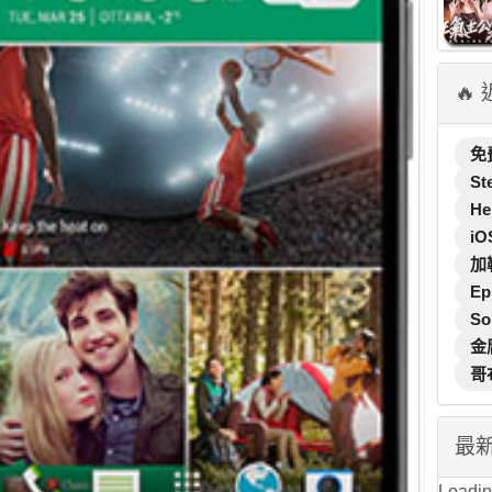
🔥
免
St
He
iO
加
Ep
So
金
哥
最
Loading