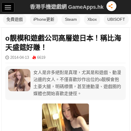
香港手機遊戲網 GameApps.hk
免費遊戲
iPhone更新
Steam
Xbox
UBISOFT
o靚模和遊戲公司高層遊日本！稱比海
天盛筵好賺！
2014-04-13
6619
女人是非多絕對是真理，尤其是和遊戲、動漫
沾邊的女人。不僅喜歡炒作出位的o靚模會抱
土豪大腿，明碼標價，甚至連動漫、遊戲圈的
媒體也開始喜歡走捷徑。