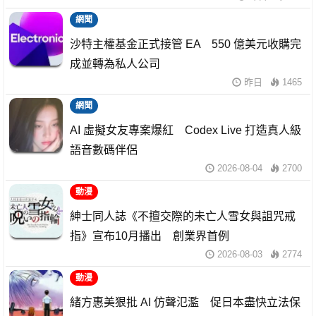
網聞
沙特主權基金正式接管 EA 550 億美元收購完
成並轉為私人公司
昨日
1465
網聞
AI 虛擬女友專案爆紅 Codex Live 打造真人級
語音數碼伴侶
2026-08-04
2700
動漫
紳士同人誌《不擅交際的未亡人雪女與詛咒戒
指》宣布10月播出 創業界首例
2026-08-03
2774
動漫
緒方惠美狠批 AI 仿聲氾濫 促日本盡快立法保