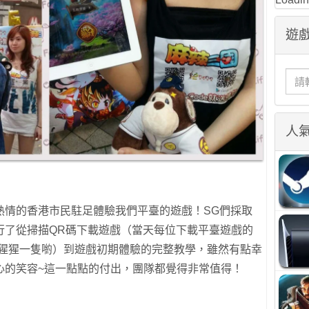
遊戲
人
熱情的香港市民駐足體驗我們平臺的遊戲！SG們採取
行了從掃描QR碼下載遊戲（當天每位下載平臺遊戲的
祥物猩猩一隻喲）到遊戲初期體驗的完整教學，雖然有點幸
心的笑容~這一點點的付出，團隊都覺得非常值得！