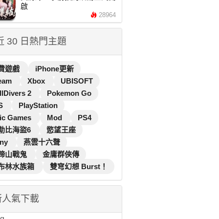
啟
28964
 近 30 日熱門主題
費遊戲
iPhone更新
eam
Xbox
UBISOFT
llDivers 2
Pokemon Go
S
PlayStation
ic Games
Mod
PS4
勒比海盜6
慾望王座
ny
燕雲十六聲
蹄山戰鬼
金庸群俠傳
布林水族箱
雙穹幻想 Burst！
新人氣下載
...