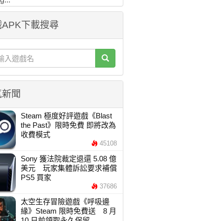
APK下載搜尋
氣新聞
Steam 極度好評遊戲《Blast
the Past》限時免費 即將改為
收費模式
45108
Sony 獲法院裁定退還 5.08 億
美元 玩家集體訴訟要求補償
PS5 買家
37686
太空生存冒險遊戲《呼吸邊
緣》Steam 限時免費送 8 月
10 日前領取永久保留