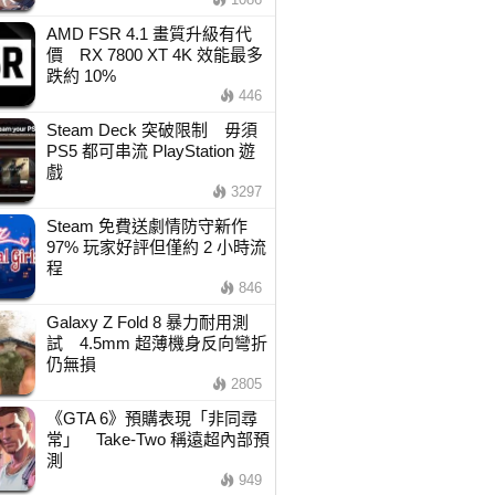
AMD FSR 4.1 畫質升級有代
價 RX 7800 XT 4K 效能最多
跌約 10%
446
Steam Deck 突破限制 毋須
PS5 都可串流 PlayStation 遊
戲
3297
Steam 免費送劇情防守新作
97% 玩家好評但僅約 2 小時流
程
846
Galaxy Z Fold 8 暴力耐用測
試 4.5mm 超薄機身反向彎折
仍無損
2805
《GTA 6》預購表現「非同尋
常」 Take-Two 稱遠超內部預
測
949