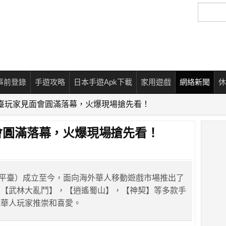
搜
尋
事前登錄
手遊攻略
日本手遊Apk下載
家用遊戲
網絡新聞
休
un平臺玩家見面會圓滿落幕，火爆現場搶先看！
見面會圓滿落幕，火爆現場搶先看！
fun平臺）成立至今，面向海外華人移動遊戲市場推出了
，【武林大亂鬥】，【逍遙蜀山】，【神契】等多款手
地華人玩家推崇和喜愛。