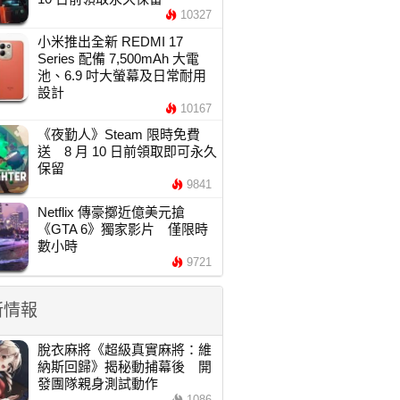
10327
小米推出全新 REDMI 17
Series 配備 7,500mAh 大電
池、6.9 吋大螢幕及日常耐用
設計
10167
《夜勤人》Steam 限時免費
送 8 月 10 日前領取即可永久
保留
9841
Netflix 傳豪擲近億美元搶
《GTA 6》獨家影片 僅限時
數小時
9721
新情報
脫衣麻將《超級真實麻將：維
納斯回歸》揭秘動捕幕後 開
發團隊親身測試動作
1086