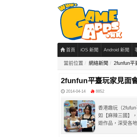
首頁
iOS 新聞
Android 新聞
當前位置
網絡新聞
2funf
2funfun平臺玩家
2014-04-14
8852
香港趣玩（2fu
如【麻辣三國】
遊作品，深受各