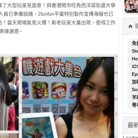
展了大型玩家見面會！與香港鬧市旺角西洋菜街盛大舉
人員已準備就緒，2funfun平臺特別製作宣傳海報也已
始！
當天現場氣氛火爆！新老玩家大量出現，使得工作
🔥
表達謝意~
免
St
He
iO
Ep
加
So
羊
哥
最
Loading