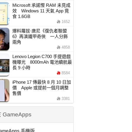
Microsoft 承諾慳 RAM 未見成
效 Windows 11 天氣 App 竟
食 1.6GB
1652
爆料羅拔·唐尼《復仇者聯盟
6》再演鐵甲奇俠 一人分飾
兩角
4858
Lenovo Legion C700 手提遊戲
機曝光 8000mAh 電池續航最
長 9 小時
8584
iPhone 17 傳最快 8 月 10 日加
價 Apple 或提前一個月調整
售價
3381
 GameApps
ameApps 手機版