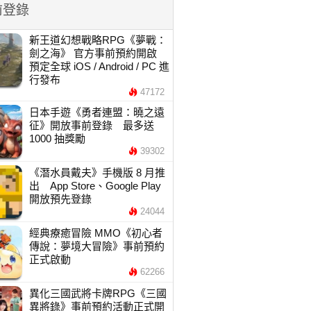
前登錄
新王道幻想戰略RPG《夢戰：
劍之海》 官方事前預約開啟
預定全球 iOS / Android / PC 進
行發布
47172
日本手遊《勇者連盟：曉之遠
征》開放事前登錄 最多送
1000 抽獎勵
39302
《潛水員戴夫》手機版 8 月推
出 App Store、Google Play
開放預先登錄
24044
經典療癒冒險 MMO《初心者
傳說：夢境大冒險》事前預約
正式啟動
62266
異化三國武將卡牌RPG《三國
異將錄》事前預約活動正式開